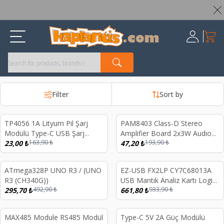
Worldwide Shipping Available – All Duties & Taxes Included
My Ca
Register
Filter
Sort by
TP4056 1A Lityum Pil Şarj
PAM8403 Class-D Stereo
%
86
%
76
Modülü Type-C USB Şarj
Amplifier Board 2x3W Audio
163,90
₺
193,90
₺
Korumalı
23,00
₺
Module for DIY Projects
47,20
₺
ATmega328P UNO R3 / (UNO
EZ-USB FX2LP CY7C68013A
%
40
%
29
R3 (CH340G))
USB Mantık Analiz Kartı Logic
492,90
₺
933,90
₺
295,70
₺
Analyzer
661,80
₺
MAX485 Module RS485 Modül
Type-C 5V 2A Güç Modülü
%
79
%
64