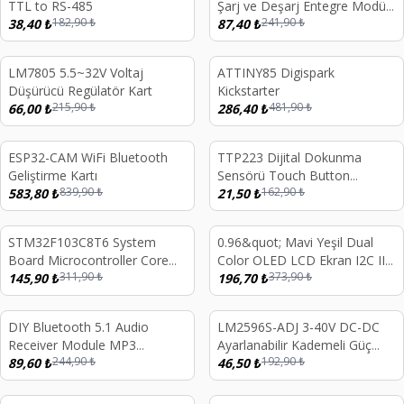
TTL to RS-485
Şarj ve Deşarj Entegre Modül
182,90
₺
241,90
₺
38,40
₺
4.2/4.35V Lithium Battery
87,40
₺
Uyumlu
LM7805 5.5~32V Voltaj
ATTINY85 Digispark
%
69
%
41
Düşürücü Regülatör Kart
Kickstarter
215,90
₺
481,90
₺
66,00
₺
286,40
₺
ESP32-CAM WiFi Bluetooth
TTP223 Dijital Dokunma
%
30
%
87
Geliştirme Kartı
Sensörü Touch Button
839,90
₺
162,90
₺
583,80
₺
Module
21,50
₺
STM32F103C8T6 System
0.96&quot; Mavi Yeşil Dual
%
53
%
47
Board Microcontroller Core
Color OLED LCD Ekran I2C IIC
311,90
₺
373,90
₺
Board STM32 MICRO TYPE-C
145,90
₺
Communication Display
196,70
₺
Arayüz
DIY Bluetooth 5.1 Audio
LM2596S-ADJ 3-40V DC-DC
%
63
%
76
Receiver Module MP3
Ayarlanabilir Kademeli Güç
244,90
₺
192,90
₺
Bluetooth Alıcı Modülü Araç
89,60
₺
Kaynağı Modülü 3A LM2576
46,50
₺
Hoparlör Amfi