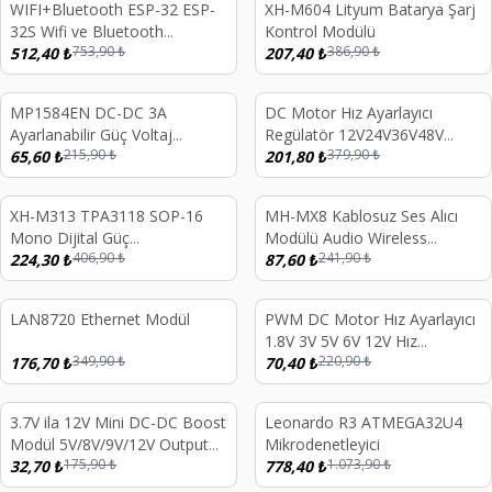
WIFI+Bluetooth ESP-32 ESP-
XH-M604 Lityum Batarya Şarj
%
32
%
46
32S Wifi ve Bluetooth
Kontrol Modülü
753,90
₺
386,90
₺
Geliştirme Kartı
512,40
₺
207,40
₺
MP1584EN DC-DC 3A
DC Motor Hız Ayarlayıcı
%
70
%
47
Ayarlanabilir Güç Voltaj
Regülatör 12V24V36V48V
215,90
₺
379,90
₺
Düşürücü
65,60
₺
PWM controller 20A Current
201,80
₺
Regulator
XH-M313 TPA3118 SOP-16
MH-MX8 Kablosuz Ses Alıcı
%
45
%
64
Mono Dijital Güç
Modülü Audio Wireless
406,90
₺
241,90
₺
Amplifikatörü Amplifier Board
224,30
₺
Bluetooth Module
87,60
₺
30W 60W
LAN8720 Ethernet Modül
PWM DC Motor Hız Ayarlayıcı
%
49
%
68
1.8V 3V 5V 6V 12V Hız
349,90
₺
220,90
₺
176,70
₺
Regülator Düğmesi 2A 1803bk
70,40
₺
3.7V ila 12V Mini DC-DC Boost
Leonardo R3 ATMEGA32U4
%
81
%
28
Modül 5V/8V/9V/12V Output
Mikrodenetleyici
175,90
₺
1.073,90
₺
Lityum Pil Boost
32,70
₺
778,40
₺