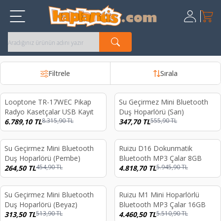
Sepet
Üye Giriş
Kayıt Ol
Filtrele
Sırala
Looptone TR-17WEC Pikap
Su Geçirmez Mini Bluetooth
%
18
%
37
Radyo Kasetçalar USB Kayıt
Duş Hoparlörü (Sarı)
8.315,90
TL
555,90
TL
6.789,10
TL
347,70
TL
Su Geçirmez Mini Bluetooth
Ruizu D16 Dokunmatik
%
42
%
19
Duş Hoparlörü (Pembe)
Bluetooth MP3 Çalar 8GB
454,90
TL
5.945,90
TL
264,50
TL
4.818,70
TL
Su Geçirmez Mini Bluetooth
Ruizu M1 Mini Hoparlörlü
%
39
%
19
Duş Hoparlörü (Beyaz)
Bluetooth MP3 Çalar 16GB
513,90
TL
5.510,90
TL
313,50
TL
4.460,50
TL