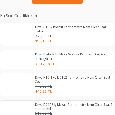
En Son Gezdiklerim
Diwu HTC-2 Problu Termometre Nem Ölçer Saat
Takvim
372,90
TL
196,10
TL
Diwu Dijital Işıklı Masa Saati ve Kablosuz Şarj Aleti
3.283,90
TL
2.612,50
TL
Diwu HTC-1 ve DC102 Termometre Nem Ölçer Saat
Seti
776,52
TL
440,55
TL
Diwu DC102 İç Mekan Termometre Nem Ölçer Saat 5
Yıl Garantili
519,90
TL