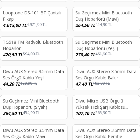
Looptone DS-101 BT Çantalı
Su Geçirmez Mini Bluetooth
%
19
%
42
Pikap
Duş Hoparlörü (Mavi)
4.971,90
TL
454,90
TL
4.013,00
TL
264,50
TL
TG518 FM Radyolu Bluetooth
Su Geçirmez Mini Bluetooth
%
29
%
41
Hoparlör
Duş Hoparlörü (Yeşil)
594,90
TL
461,90
TL
420,50
TL
270,40
TL
Diwu AUX Stereo 3.5mm Data
Diwu AUX Stereo 3.5mm Data
%
77
%
76
Ses Örgü Kablo Yeşil
Ses Örgü Kablo Bakır
189,90
TL
193,90
TL
44,20
TL
47,40
TL
Su Geçirmez Mini Bluetooth
Diwu Micro USB Örgülü
%
42
%
59
Duş Hoparlörü (Siyah)
Yüksek Hızlı Şarj Kablosu
454,90
TL
265,90
TL
264,50
TL
Siyah
107,70
TL
Diwu AUX Stereo 3.5mm Data
Diwu AUX Stereo 3.5mm Data
%
77
%
77
Ses Örgü Kablo Mavi
Ses Örgü Kablo Pembe