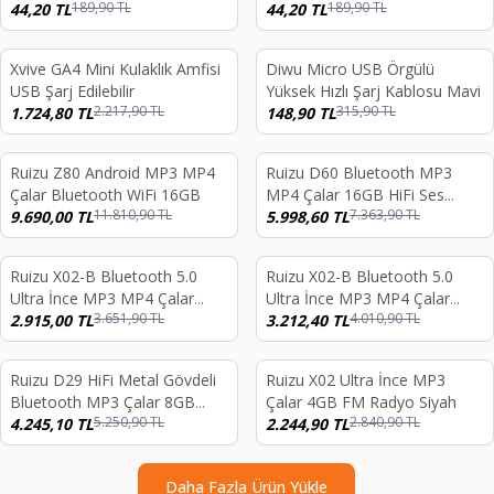
189,90
TL
189,90
TL
44,20
TL
44,20
TL
Xvive GA4 Mini Kulaklık Amfisi
Diwu Micro USB Örgülü
%
22
%
53
USB Şarj Edilebilir
Yüksek Hızlı Şarj Kablosu Mavi
2.217,90
TL
315,90
TL
1.724,80
TL
148,90
TL
Ruizu Z80 Android MP3 MP4
Ruizu D60 Bluetooth MP3
%
18
%
19
Çalar Bluetooth WiFi 16GB
MP4 Çalar 16GB HiFi Ses
11.810,90
TL
7.363,90
TL
9.690,00
TL
Kayıt
5.998,60
TL
Ruizu X02-B Bluetooth 5.0
Ruizu X02-B Bluetooth 5.0
%
20
%
20
Ultra İnce MP3 MP4 Çalar
Ultra İnce MP3 MP4 Çalar
3.651,90
TL
4.010,90
TL
Radyo 8GB MP3 Player
2.915,00
TL
Radyo 16GB MP3 Player
3.212,40
TL
endi
Tükendi
Ruizu D29 HiFi Metal Gövdeli
Ruizu X02 Ultra İnce MP3
%
19
%
21
Bluetooth MP3 Çalar 8GB
Çalar 4GB FM Radyo Siyah
5.250,90
TL
2.840,90
TL
Pedometre Radyo Alarm
4.245,10
TL
2.244,90
TL
Daha Fazla Ürün Yükle