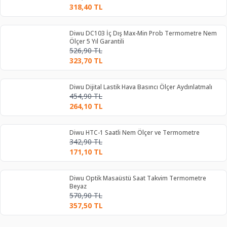
318,40
TL
Diwu DC103 İç Dış Max-Min Prob Termometre Nem
Ölçer 5 Yıl Garantili
526,90
TL
323,70
TL
Diwu Dijital Lastik Hava Basıncı Ölçer Aydınlatmalı
454,90
TL
264,10
TL
Diwu HTC-1 Saatli Nem Ölçer ve Termometre
342,90
TL
171,10
TL
Diwu Optik Masaüstü Saat Takvim Termometre
Beyaz
570,90
TL
357,50
TL