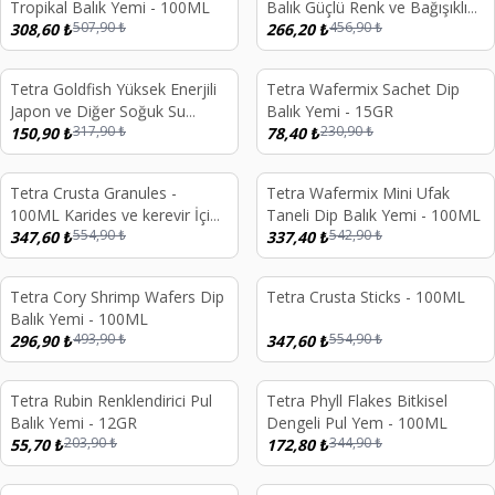
Tropikal Balık Yemi - 100ML
Balık Güçlü Renk ve Bağışıklık
507,90
₺
456,90
₺
308,60
₺
Yemi - 100ML
266,20
₺
Tetra Goldfish Yüksek Enerjili
Tetra Wafermix Sachet Dip
%
53
%
66
Japon ve Diğer Soğuk Su
Balık Yemi - 15GR
317,90
₺
230,90
₺
Balıkları Yemi - 100ML
150,90
₺
78,40
₺
Tetra Crusta Granules -
Tetra Wafermix Mini Ufak
%
37
%
38
100ML Karides ve kerevir İçin
Taneli Dip Balık Yemi - 100ML
554,90
₺
542,90
₺
Granül Yem
347,60
₺
337,40
₺
Tetra Cory Shrimp Wafers Dip
Tetra Crusta Sticks - 100ML
%
40
%
37
Balık Yemi - 100ML
493,90
₺
554,90
₺
296,90
₺
347,60
₺
Tetra Rubin Renklendirici Pul
Tetra Phyll Flakes Bitkisel
%
73
%
50
Balık Yemi - 12GR
Dengeli Pul Yem - 100ML
203,90
₺
344,90
₺
55,70
₺
172,80
₺