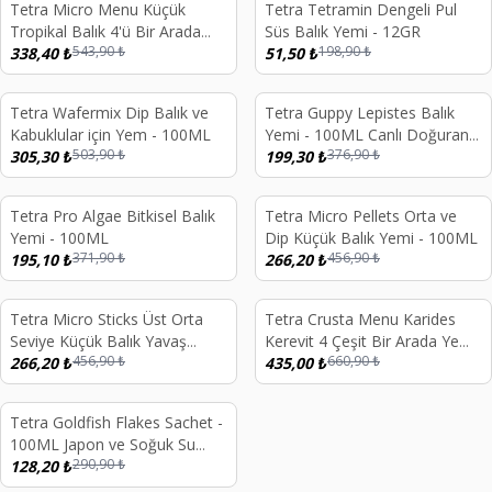
Tetra Micro Menu Küçük
Tetra Tetramin Dengeli Pul
%
38
%
74
Tropikal Balık 4'ü Bir Arada
Süs Balık Yemi - 12GR
543,90
₺
198,90
₺
Yem Karışımı - 100ML
338,40
₺
51,50
₺
Sold out
Tetra Wafermix Dip Balık ve
Tetra Guppy Lepistes Balık
%
39
%
47
Kabuklular için Yem - 100ML
Yemi - 100ML Canlı Doğuran
503,90
₺
376,90
₺
305,30
₺
İçin Pul Yem
199,30
₺
d out
Sold out
Tetra Pro Algae Bitkisel Balık
Tetra Micro Pellets Orta ve
%
48
%
42
Yemi - 100ML
Dip Küçük Balık Yemi - 100ML
371,90
₺
456,90
₺
195,10
₺
266,20
₺
d out
Sold out
Tetra Micro Sticks Üst Orta
Tetra Crusta Menu Karides
%
42
%
34
Seviye Küçük Balık Yavaş
Kerevit 4 Çeşit Bir Arada Yem
456,90
₺
660,90
₺
Batan Yem - 100ML
266,20
₺
- 100ML
435,00
₺
d out
Tetra Goldfish Flakes Sachet -
%
56
100ML Japon ve Soğuk Su
290,90
₺
Balıkları İçin Pul Yem
128,20
₺