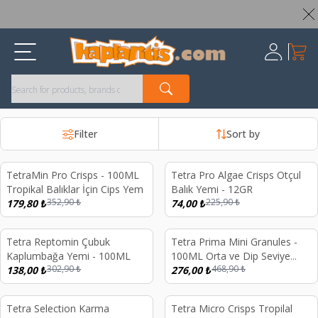
Worldwide Shipping Available – All Duties & Taxes Included
My Ca
Register
Filter
Sort by
TetraMin Pro Crisps - 100ML
Tetra Pro Algae Crisps Otçul
%
49
%
67
Tropikal Balıklar İçin Cips Yem
Balık Yemi - 12GR
352,90
₺
225,90
₺
179,80
₺
74,00
₺
Tetra Reptomin Çubuk
Tetra Prima Mini Granules -
%
54
%
41
Kaplumbağa Yemi - 100ML
100ML Orta ve Dip Seviye
302,90
₺
468,90
₺
138,00
₺
Granül Yem
276,00
₺
Tetra Selection Karma
Tetra Micro Crisps Tropilal
%
39
%
42