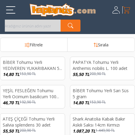
Sepet
Üye Giriş
Kayıt Ol
Filtrele
Sırala
BİBER Tohumu Yerli
PAPATYA Tohumu Yerli
%
90
%
73
YEDİVEREN YUKARIBAKAN 5
Anthemis nobilis L. 100 adet
153,90
TL
203,90
TL
gram
14,80
TL
55,50
TL
YEŞİL FESLEĞEN Tohumu
BİBER Tohumu Yerli Sarı Süs
%
76
%
90
Yerli Ocimum basilicum 100
5 gram
192,90
TL
153,90
TL
adet
46,70
TL
14,80
TL
ATEŞ ÇİÇEĞİ Tohumu Yerli
Shark Anatolia Kabak Bakır
%
73
%
25
Salvia splendens 30 adet
Askılı Saksı 14cm Kırmızı
203,90
TL
1.449,90
TL
55,50
TL
1.087,20
TL