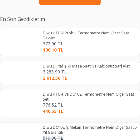
En Son Gezdiklerim
Diwu HTC-2 Problu Termometre Nem Ölçer Saat
Takvim
372,90
TL
196,10
TL
Diwu Dijital Işıklı Masa Saati ve Kablosuz Şarj Aleti
3.283,90
TL
2.612,50
TL
Diwu HTC-1 ve DC102 Termometre Nem Ölçer Saat
Seti
776,52
TL
440,55
TL
Diwu DC102 İç Mekan Termometre Nem Ölçer Saat 5
Yıl Garantili
519,90
TL