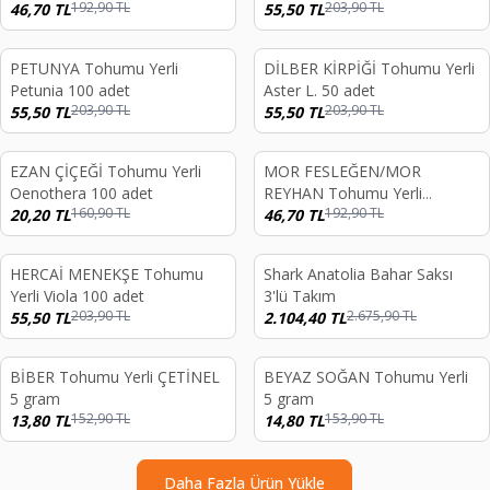
192,90
TL
203,90
TL
46,70
TL
55,50
TL
PETUNYA Tohumu Yerli
DİLBER KİRPİĞİ Tohumu Yerli
%
73
%
73
Petunia 100 adet
Aster L. 50 adet
203,90
TL
203,90
TL
55,50
TL
55,50
TL
EZAN ÇİÇEĞİ Tohumu Yerli
MOR FESLEĞEN/MOR
%
87
%
76
Oenothera 100 adet
REYHAN Tohumu Yerli
160,90
TL
192,90
TL
20,20
TL
Ocimum basilicum 100 adet
46,70
TL
HERCAİ MENEKŞE Tohumu
Shark Anatolia Bahar Saksı
%
73
%
21
Yerli Viola 100 adet
3'lü Takım
203,90
TL
2.675,90
TL
55,50
TL
2.104,40
TL
BİBER Tohumu Yerli ÇETİNEL
BEYAZ SOĞAN Tohumu Yerli
%
91
%
90
5 gram
5 gram
152,90
TL
153,90
TL
13,80
TL
14,80
TL
Daha Fazla Ürün Yükle