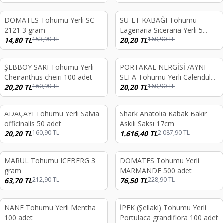
DOMATES Tohumu Yerli SC-
SU-ET KABAĞI Tohumu
%
90
%
87
2121 3 gram
Lagenaria Siceraria Yerli 5
153,90
TL
160,90
TL
14,80
TL
adet
20,20
TL
ŞEBBOY SARI Tohumu Yerli
PORTAKAL NERGİSİ /AYNI
%
87
%
87
Cheiranthus cheiri 100 adet
SEFA Tohumu Yerli Calendula
160,90
TL
160,90
TL
20,20
TL
officinalis 30 adet
20,20
TL
ADAÇAYI Tohumu Yerli Salvia
Shark Anatolia Kabak Bakır
%
87
%
23
officinalis 50 adet
Askılı Saksı 17cm
160,90
TL
2.087,90
TL
20,20
TL
1.616,40
TL
MARUL Tohumu ICEBERG 3
DOMATES Tohumu Yerli
%
70
%
67
gram
MARMANDE 500 adet
212,90
TL
228,90
TL
63,70
TL
76,50
TL
NANE Tohumu Yerli Mentha
İPEK (Şellaki) Tohumu Yerli
%
76
%
73
100 adet
Portulaca grandiflora 100 adet