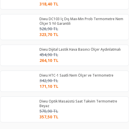
318,40
TL
Diwu DC103 İç Dış Max-Min Prob Termometre Nem
Ölçer 5 Yıl Garantili
526,90
TL
323,70
TL
Diwu Dijital Lastik Hava Basıncı Ölçer Aydınlatmalı
454,90
TL
264,10
TL
Diwu HTC-1 Saatli Nem Ölçer ve Termometre
342,90
TL
171,10
TL
Diwu Optik Masaüstü Saat Takvim Termometre
Beyaz
570,90
TL
357,50
TL