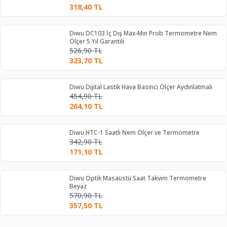
318,40
TL
Diwu DC103 İç Dış Max-Min Prob Termometre Nem
Ölçer 5 Yıl Garantili
526,90
TL
323,70
TL
Diwu Dijital Lastik Hava Basıncı Ölçer Aydınlatmalı
454,90
TL
264,10
TL
Diwu HTC-1 Saatli Nem Ölçer ve Termometre
342,90
TL
171,10
TL
Diwu Optik Masaüstü Saat Takvim Termometre
Beyaz
570,90
TL
357,50
TL