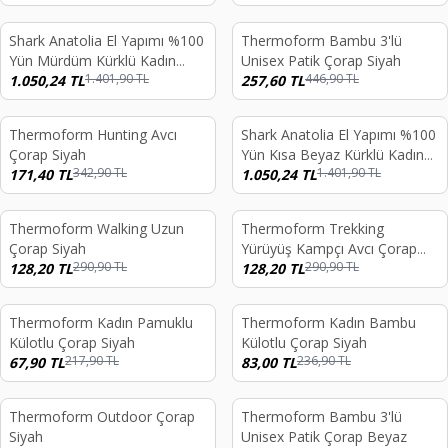
Shark Anatolia El Yapımı %100
Thermoform Bambu 3'lü
%
25
%
42
Yün Mürdüm Kürklü Kadın
Unisex Patik Çorap Siyah
1.401,90
TL
446,90
TL
Gerçek Deri Börk Şapka
1.050,24
TL
257,60
TL
Thermoform Hunting Avcı
Shark Anatolia El Yapımı %100
%
50
%
25
Çorap Siyah
Yün Kısa Beyaz Kürklü Kadın
342,90
TL
1.401,90
TL
171,40
TL
Gerçek Deri Şapka
1.050,24
TL
Thermoform Walking Uzun
Thermoform Trekking
%
56
%
56
Çorap Siyah
Yürüyüş Kampçı Avcı Çorap
290,90
TL
290,90
TL
128,20
TL
Siyah
128,20
TL
Thermoform Kadın Pamuklu
Thermoform Kadın Bambu
%
69
%
65
Külotlu Çorap Siyah
Külotlu Çorap Siyah
217,90
TL
236,90
TL
67,90
TL
83,00
TL
Thermoform Outdoor Çorap
Thermoform Bambu 3'lü
%
56
%
42
Siyah
Unisex Patik Çorap Beyaz