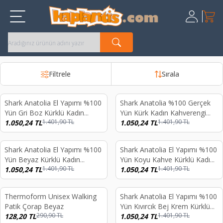
Sepet
Üye Giriş
Kayıt Ol
Filtrele
Sırala
Shark Anatolia El Yapımı %100
Shark Anatolia %100 Gerçek
%
25
%
25
Yün Gri Boz Kürklü Kadın
Yün Kürk Kadın Kahverengi
1.401,90
TL
1.401,90
TL
Gerçek Deri Börk Şapka
1.050,24
TL
Deri Kışlık Şapka
1.050,24
TL
Shark Anatolia El Yapımı %100
Shark Anatolia El Yapımı %100
%
25
%
25
Yün Beyaz Kürklü Kadın
Yün Koyu Kahve Kürklü Kadın
1.401,90
TL
1.401,90
TL
Gerçek Deri Börk Şapka
1.050,24
TL
Gerçek Deri Börk Şapka
1.050,24
TL
Thermoform Unisex Walking
Shark Anatolia El Yapımı %100
%
56
%
25
Patik Çorap Beyaz
Yün Kıvırcık Bej Krem Kürklü
290,90
TL
1.401,90
TL
128,20
TL
Kadın Gerçek Deri Şapka
1.050,24
TL