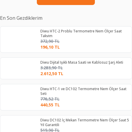
En Son Gezdiklerim
Diwu HTC-2 Problu Termometre Nem Ölçer Saat
Takvim
372,90
TL
196,10
TL
Diwu Dijital Işıklı Masa Saati ve Kablosuz Şarj Aleti
3.283,90
TL
2.612,50
TL
Diwu HTC-1 ve DC102 Termometre Nem Ölçer Saat
Seti
776,52
TL
440,55
TL
Diwu DC102 İç Mekan Termometre Nem Ölçer Saat 5
Yıl Garantili
519,90
TL