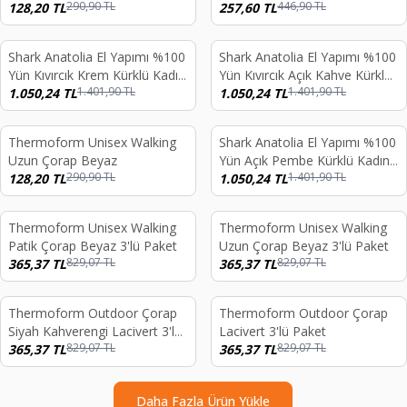
290,90
TL
446,90
TL
128,20
TL
257,60
TL
Shark Anatolia El Yapımı %100
Shark Anatolia El Yapımı %100
%
25
%
25
Yün Kıvırcık Krem Kürklü Kadın
Yün Kıvırcık Açık Kahve Kürklü
1.401,90
TL
1.401,90
TL
Gerçek Deri Şapka
1.050,24
TL
Kadın Gerçek Deri Şapka
1.050,24
TL
Thermoform Unisex Walking
Shark Anatolia El Yapımı %100
%
56
%
25
Uzun Çorap Beyaz
Yün Açık Pembe Kürklü Kadın
290,90
TL
1.401,90
TL
128,20
TL
Gerçek Deri Şapka
1.050,24
TL
Thermoform Unisex Walking
Thermoform Unisex Walking
%
56
%
56
Patik Çorap Beyaz 3'lü Paket
Uzun Çorap Beyaz 3'lü Paket
829,07
TL
829,07
TL
365,37
TL
365,37
TL
Thermoform Outdoor Çorap
Thermoform Outdoor Çorap
%
56
%
56
Siyah Kahverengi Lacivert 3'lü
Lacivert 3'lü Paket
829,07
TL
829,07
TL
Paket
365,37
TL
365,37
TL
Daha Fazla Ürün Yükle