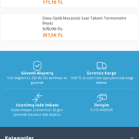
171,10
TL
Diwu Optik Masaüstü Saat Takvim Termometre
Beyaz
570,90
TL
357,50
TL
Güvenli Alışveriş
Ücretsiz Kargo
Tüm bilgileriniz 256 Bit SSL sertifikası ile
1500 TL ve üzeri tüm siparişlerinizde kargo
güvende
bedava!
Uzatılmış İade İmkanı
İletişim
Kullanılmayan ürünlerinizi 30 gün
0-312-4420030
içerisinde koşulsuz iade alıyoruz
Kategoriler