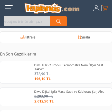
Sepet
Üye Giriş
Kayıt Ol
Filtrele
Sırala
En Son Gezdiklerim
Diwu HTC-2 Problu Termometre Nem Ölçer Saat
Takvim
372,90
TL
196,10
TL
Diwu Dijital Işıklı Masa Saati ve Kablosuz Şarj Aleti
3.283,90
TL
2.612,50
TL