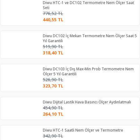
Diwu HTC-1 ve DC102 Termometre Nem Ölçer Saat
Seti
776,52
TL
440,55
TL
Diwu DC102 İç Mekan Termometre Nem Ölçer Saat 5
Yıl Garantili
519,90
TL
318,40
TL
Diwu DC103 İç Dış Max-Min Prob Termometre Nem
Ölçer 5 Yıl Garantili
526,90
TL
323,70
TL
Diwu Dijital Lastik Hava Basıncı Ölçer Aydınlatmalı
454,90
TL
264,10
TL
Diwu HTC-1 Saatli Nem Ölçer ve Termometre
342,90
TL