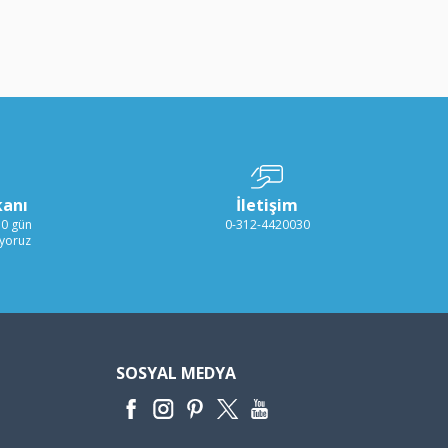
kanı
İletişim
30 gün
0-312-4420030
ıyoruz
SOSYAL MEDYA