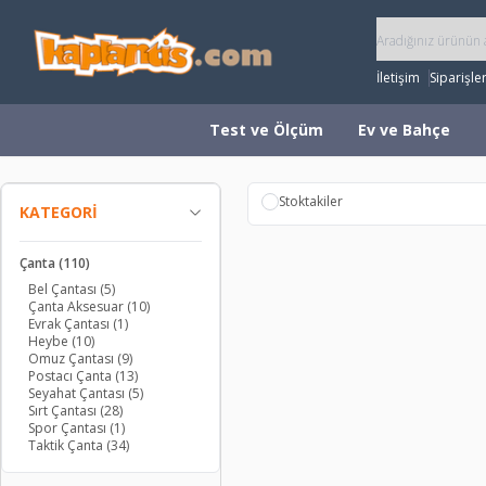
İletişim
Siparişle
Test ve Ölçüm
Ev ve Bahçe
Stoktakiler
KATEGORI
Çanta
(110)
Bel Çantası
(5)
Çanta Aksesuar
(10)
Evrak Çantası
(1)
Heybe
(10)
Omuz Çantası
(9)
Postacı Çanta
(13)
Seyahat Çantası
(5)
Sırt Çantası
(28)
Spor Çantası
(1)
Taktik Çanta
(34)