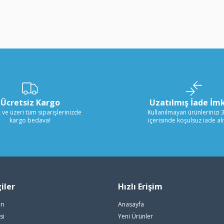
Ücretsiz Kargo
Uzatılmış İade İm
 ve üzeri tüm siparişlerinizde
Kullanılmayan ürünlerinizi 
kargo bedava!
içerisinde koşulsuz iade al
iler
Hızlı Erişim
rı
Anasayfa
si
Yeni Ürünler