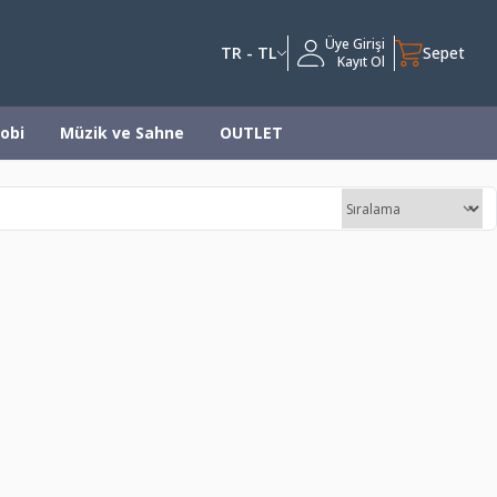
Üye Girişi
TR - TL
Sepet
Kayıt Ol
obi
Müzik ve Sahne
OUTLET