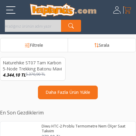
Sepet
Üye Giriş
Kayıt Ol
Filtrele
Sırala
Naturehike ST07 Tam Karbon
%
19
5-Node Trekking Batonu Mavi
5.370,90
TL
4.344,10
TL
Daha Fazla Ürün Yükle
En Son Gezdiklerim
Diwu HTC-2 Problu Termometre Nem Ölçer Saat
Takvim