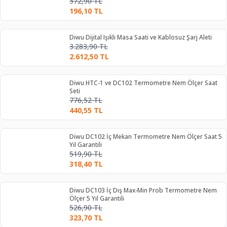
372,90
TL
196,10
TL
Diwu Dijital Işıklı Masa Saati ve Kablosuz Şarj Aleti
3.283,90
TL
2.612,50
TL
Diwu HTC-1 ve DC102 Termometre Nem Ölçer Saat
Seti
776,52
TL
440,55
TL
Diwu DC102 İç Mekan Termometre Nem Ölçer Saat 5
Yıl Garantili
519,90
TL
318,40
TL
Diwu DC103 İç Dış Max-Min Prob Termometre Nem
Ölçer 5 Yıl Garantili
526,90
TL
323,70
TL