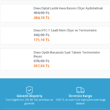
Diwu Dijital Lastik Hava Basıncı Ölçer Aydınlatmalı
454,90
TL
264,10
TL
Diwu HTC-1 Saatli Nem Ölçer ve Termometre
342,90
TL
171,10
TL
Diwu Optik Masaüstü Saat Takvim Termometre
Beyaz
570,90
TL
357,50
TL
Güvenli Alışveriş
Ücretsiz Kargo
Tüm bilgileriniz 256 Bit SSL sertifikası ile
1500 TL ve üzeri tüm siparişlerinizde kargo
güvende
bedava!