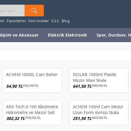
rim
Favorilerim
Yeni Ürünler
S.S.S.
Blog
Giyim ve Aksesuar
Elektrik Elektronik
Spor, Outdoor, H
%
73
%
29
ACHEM 100ML Cam Beher
ISOLAB 1000ml Plastik
Mezür Mavi Skala
202,90
TL
909,90
TL
54,90
TL
641,50
TL
%
46
%
43
AEK-Tech 0-100 Alkolmetre
ACHEM 100ml Cam Mezür
Hidrometre ve Mezür Seti
Uzun Form Kırmızı Skala
709,92
TL
439,90
TL
382,32
TL
251,50
TL