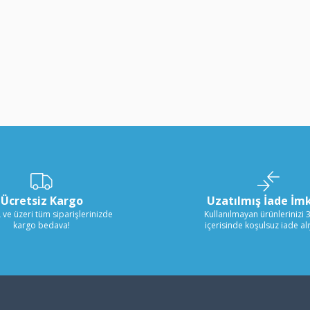
Ücretsiz Kargo
Uzatılmış İade İm
 ve üzeri tüm siparişlerinizde
Kullanılmayan ürünlerinizi 
kargo bedava!
içerisinde koşulsuz iade al