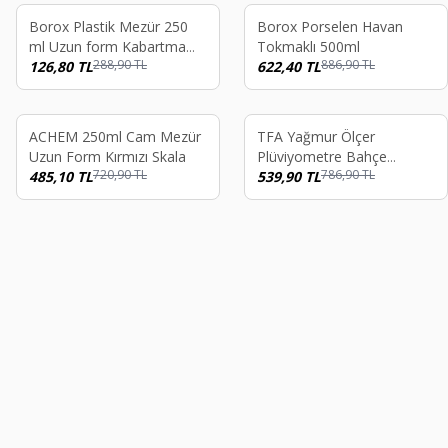
%
56
%
30
Borox Plastik Mezür 250
Borox Porselen Havan
ml Uzun form Kabartma
Tokmaklı 500ml
288,90
TL
886,90
TL
Skala
126,80
TL
622,40
TL
Tükendi
Tükendi
%
33
%
31
ACHEM 250ml Cam Mezür
TFA Yağmur Ölçer
Uzun Form Kırmızı Skala
Plüviyometre Bahçe
720,90
TL
786,90
TL
485,10
TL
Meteoroloji 70 L/m²
539,90
TL
47.1008