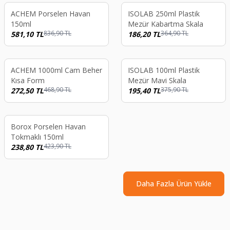
%
31
%
49
ACHEM Porselen Havan
ISOLAB 250ml Plastik
150ml
Mezür Kabartma Skala
836,90
TL
364,90
TL
581,10
TL
186,20
TL
kendi
Tükendi
%
42
%
48
ACHEM 1000ml Cam Beher
ISOLAB 100ml Plastik
Kısa Form
Mezür Mavi Skala
468,90
TL
375,90
TL
272,50
TL
195,40
TL
kendi
%
44
Borox Porselen Havan
Tokmaklı 150ml
423,90
TL
238,80
TL
Daha Fazla Ürün Yükle