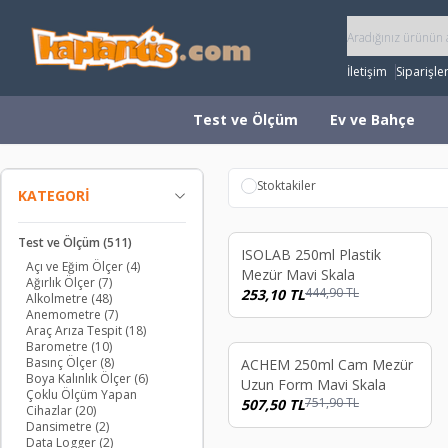
İletişim
Siparişle
Test ve Ölçüm
Ev ve Bahçe
Stoktakiler
KATEGORI
Test ve Ölçüm
(511)
%
43
ISOLAB 250ml Plastik
Açı ve Eğim Ölçer
(4)
Mezür Mavi Skala
Ağırlık Ölçer
(7)
444,90
TL
253,10
TL
Alkolmetre
(48)
Anemometre
(7)
Araç Arıza Tespit
(18)
Barometre
(10)
Basınç Ölçer
(8)
%
33
ACHEM 250ml Cam Mezür
Boya Kalınlık Ölçer
(6)
Uzun Form Mavi Skala
Çoklu Ölçüm Yapan
751,90
TL
507,50
TL
Cihazlar
(20)
Dansimetre
(2)
Data Logger
(2)