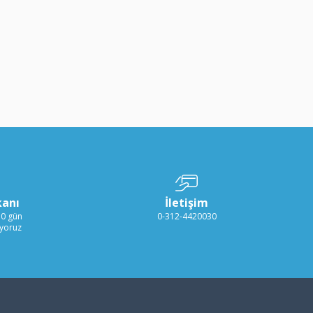
kanı
İletişim
30 gün
0-312-4420030
ıyoruz