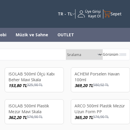
Üye Girişi
TR - TL
Sepet
Kayıt Ol
obi
Müzik ve Sahne
OUTLET
Görünüm :
%
53
%
36
ISOLAB 500ml Ölçü Kabı
ACHEM Porselen Havan
Beher Mavi Skala
100ml
325,90
TL
580,92
TL
153,80
TL
369,20
TL
%
37
%
37
ISOLAB 500ml Plastik
ARCO 500ml Plastik Mezür
Mezür Mavi Skala
Uzun Form PP
576,90
TL
576,90
TL
362,20
TL
365,20
TL