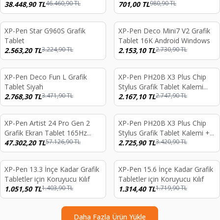
46.460,90
TL
980,90
TL
Tablet Dual 16K
38.448,90
TL
701,00
TL
XP-Pen Star G960S Grafik
XP-Pen Deco Mini7 V2 Grafik
%
21
%
21
Tablet
Tablet 16K Android Windows
3.224,90
TL
2.730,90
TL
2.563,20
TL
2.153,10
TL
XP-Pen Deco Fun L Grafik
XP-Pen PH20B X3 Plus Chip
%
20
%
21
Tablet Siyah
Stylus Grafik Tablet Kalemi
3.471,90
TL
2.747,90
TL
2.768,30
TL
Artist 10/12/13/16 2nd
2.167,10
TL
Gen,Deco M/MW/L/LW, Artist
16 Pro.
XP-Pen Artist 24 Pro Gen 2
XP-Pen PH20B X3 Plus Chip
%
17
%
20
Grafik Ekran Tablet 165Hz
Stylus Grafik Tablet Kalemi +
57.126,90
TL
3.420,90
TL
Lamine Ekran 16k Basınç Dual
47.302,20
TL
9 Adet Yedek Uç Artist
2.725,90
TL
X3 Styli
10/12/13/16 2nd Gen,Deco
M/MWL/LW, Artist 16 Pro.
XP-Pen 13.3 İnçe Kadar Grafik
XP-Pen 15.6 İnçe Kadar Grafik
%
25
%
24
Tabletler için Koruyucu Kılıf
Tabletler için Koruyucu Kılıf
1.403,90
TL
1.719,90
TL
1.051,50
TL
1.314,40
TL
Daha Fazla Ürün Yükle