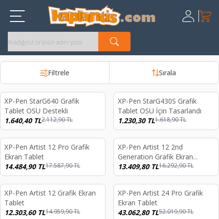
Sepet
Üye Giriş
Kayıt Ol
Filtrele
Sırala
XP-Pen StarG640 Grafik
XP-Pen StarG430S Grafik
%
22
%
24
Tablet OSU Destekli
Tablet OSU İçin Tasarlandı
2.112,90
TL
1.618,90
TL
1.640,40
TL
1.230,30
TL
XP-Pen Artist 12 Pro Grafik
XP-Pen Artist 12 2nd
%
18
%
18
Ekran Tablet
Generation Grafik Ekran
17.587,90
TL
16.292,90
TL
14.484,90
TL
Tablet Siyah
13.409,80
TL
XP-Pen Artist 12 Grafik Ekran
XP-Pen Artist 24 Pro Grafik
%
18
%
17
Tablet
Ekran Tablet
14.959,90
TL
52.019,90
TL
12.303,60
TL
43.062,80
TL