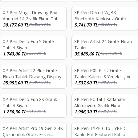
XP-Pen Magic Drawing Pad
XP-Pen Deco LW_BK
%
17
%
19
Android 14 Grafik Ekran Tablet
Bluetooth Kablosuz Grafik
36.493,90
TL
7.053,90
TL
X3 Pro 16K X-Paper Gerçek
30.177,00
TL
Tablet Siyah
5.741,70
TL
Kağıt Deneyimi
XP-Pen Deco Fun S Grafik
XP-Pen Artist 24 Grafik Ekran
%
22
%
17
Tablet Siyah
Tablet
2.236,90
TL
43.371,90
TL
1.743,00
TL
35.885,60
TL
XP-Pen Artist 22 Plus Grafik
XP-Pen P05 Pilsiz Grafik
%
17
%
23
Ekran Tablet Drawing Display
Tablet Kalem- 8 Yedek Uç ve
31.404,90
TL
1.989,90
TL
25.953,00
TL
Kalem Tutucu
1.537,90
TL
XP-Pen Deco Fun XS Grafik
XP-Pen Portatif Katlanabilir
%
24
%
21
Tablet Siyah
Alüminyum Grafik Ekran
1.618,90
TL
2.529,90
TL
1.230,30
TL
Tablet Standı
1.986,30
TL
XP-Pen Artist Pro 19 Gen 2 4K
XP-Pen TYPE-C to TYPE-C
%
17
%
29
Çözünürlük Grafik Ekran
Kablo Full Featured Kablo