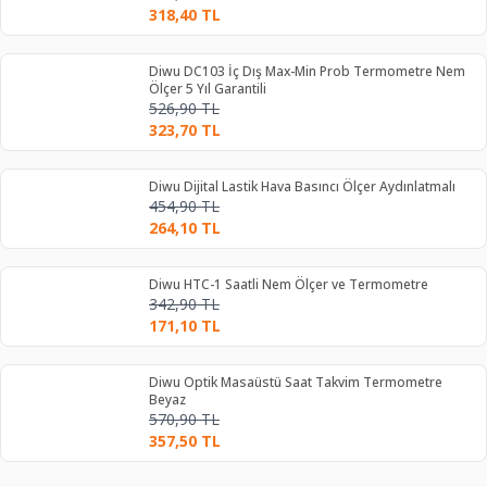
318,40
TL
Diwu DC103 İç Dış Max-Min Prob Termometre Nem
Ölçer 5 Yıl Garantili
526,90
TL
323,70
TL
Diwu Dijital Lastik Hava Basıncı Ölçer Aydınlatmalı
454,90
TL
264,10
TL
Diwu HTC-1 Saatli Nem Ölçer ve Termometre
342,90
TL
171,10
TL
Diwu Optik Masaüstü Saat Takvim Termometre
Beyaz
570,90
TL
357,50
TL