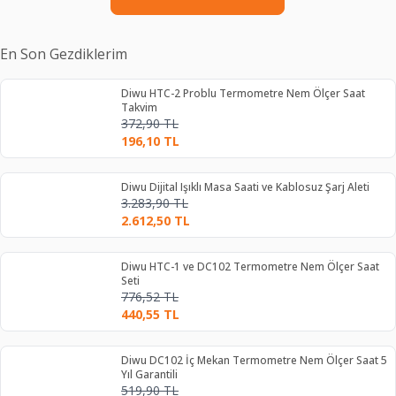
En Son Gezdiklerim
Diwu HTC-2 Problu Termometre Nem Ölçer Saat
Takvim
372,90
TL
196,10
TL
Diwu Dijital Işıklı Masa Saati ve Kablosuz Şarj Aleti
3.283,90
TL
2.612,50
TL
Diwu HTC-1 ve DC102 Termometre Nem Ölçer Saat
Seti
776,52
TL
440,55
TL
Diwu DC102 İç Mekan Termometre Nem Ölçer Saat 5
Yıl Garantili
519,90
TL