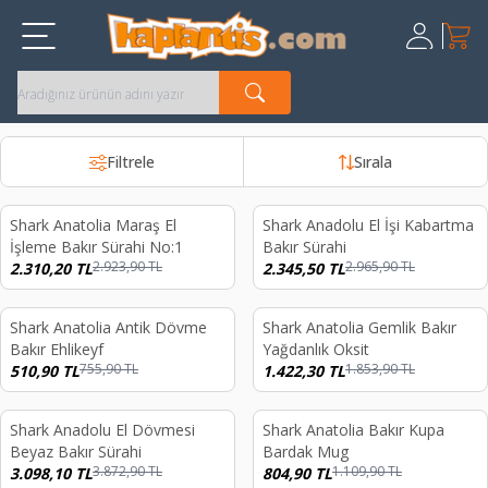
Sepet
Üye Giriş
Kayıt Ol
Filtrele
Sırala
Shark Anatolia Maraş El
Shark Anadolu El İşi Kabartma
%
21
%
21
İşleme Bakır Sürahi No:1
Bakır Sürahi
2.923,90
TL
2.965,90
TL
2.310,20
TL
2.345,50
TL
Shark Anatolia Antik Dövme
Shark Anatolia Gemlik Bakır
%
32
%
23
Bakır Ehlikeyf
Yağdanlık Oksit
755,90
TL
1.853,90
TL
510,90
TL
1.422,30
TL
Shark Anadolu El Dövmesi
Shark Anatolia Bakır Kupa
%
20
%
27
Beyaz Bakır Sürahi
Bardak Mug
3.872,90
TL
1.109,90
TL
3.098,10
TL
804,90
TL