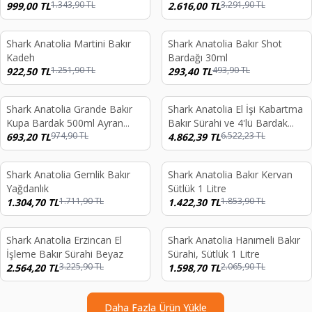
1.343,90
TL
3.291,90
TL
999,00
TL
No:2 Oksit
2.616,00
TL
Shark Anatolia Martini Bakır
Shark Anatolia Bakır Shot
%
26
%
41
Kadeh
Bardağı 30ml
1.251,90
TL
493,90
TL
922,50
TL
293,40
TL
Shark Anatolia Grande Bakır
Shark Anatolia El İşi Kabartma
%
29
%
25
Kupa Bardak 500ml Ayran
Bakır Sürahi ve 4'lü Bardak
974,90
TL
6.522,23
TL
Bira Meşrubat
693,20
TL
Seti
4.862,39
TL
Shark Anatolia Gemlik Bakır
Shark Anatolia Bakır Kervan
%
24
%
23
Yağdanlık
Sütlük 1 Litre
1.711,90
TL
1.853,90
TL
1.304,70
TL
1.422,30
TL
Shark Anatolia Erzincan El
Shark Anatolia Hanımeli Bakır
%
21
%
23
İşleme Bakır Sürahi Beyaz
Sürahi, Sütlük 1 Litre
3.225,90
TL
2.065,90
TL
2.564,20
TL
1.598,70
TL
Daha Fazla Ürün Yükle