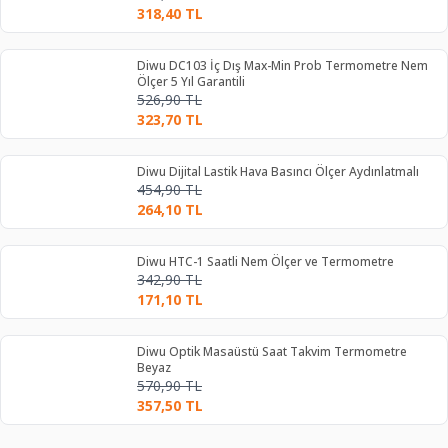
318,40
TL
Diwu DC103 İç Dış Max-Min Prob Termometre Nem
Ölçer 5 Yıl Garantili
526,90
TL
323,70
TL
Diwu Dijital Lastik Hava Basıncı Ölçer Aydınlatmalı
454,90
TL
264,10
TL
Diwu HTC-1 Saatli Nem Ölçer ve Termometre
342,90
TL
171,10
TL
Diwu Optik Masaüstü Saat Takvim Termometre
Beyaz
570,90
TL
357,50
TL