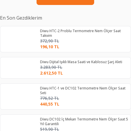
En Son Gezdiklerim
Diwu HTC-2 Problu Termometre Nem Ölçer Saat
Takvim
372,90
TL
196,10
TL
Diwu Dijital Işıklı Masa Saati ve Kablosuz Şarj Aleti
3.283,90
TL
2.612,50
TL
Diwu HTC-1 ve DC102 Termometre Nem Ölçer Saat
Seti
776,52
TL
440,55
TL
Diwu DC102 İç Mekan Termometre Nem Ölçer Saat 5
Yıl Garantili
519,90
TL