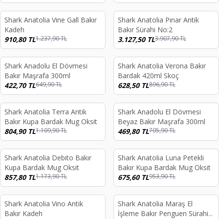
Shark Anatolia Vine Gall Bakır
Shark Anatolia Pınar Antik
%
26
%
20
Kadeh
Bakır Sürahi No:2
1.237,90
TL
3.907,90
TL
910,80
TL
3.127,50
TL
Shark Anadolu El Dövmesi
Shark Anatolia Verona Bakır
%
35
%
30
Bakır Maşrafa 300ml
Bardak 420ml Skoç
649,90
TL
896,90
TL
422,70
TL
628,50
TL
Shark Anatolia Terra Antik
Shark Anadolu El Dövmesi
%
27
%
33
Bakır Kupa Bardak Mug Oksit
Beyaz Bakır Maşrafa 300ml
1.109,90
TL
705,90
TL
804,90
TL
469,80
TL
Shark Anatolia Debito Bakır
Shark Anatolia Luna Petekli
%
27
%
29
Kupa Bardak Mug Oksit
Bakır Kupa Bardak Mug Oksit
1.173,90
TL
953,90
TL
857,80
TL
675,60
TL
Shark Anatolia Vino Antik
Shark Anatolia Maraş El
%
26
%
21
Bakır Kadeh
İşleme Bakır Penguen Sürahi