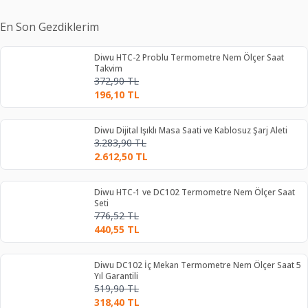
En Son Gezdiklerim
Diwu HTC-2 Problu Termometre Nem Ölçer Saat
Takvim
372,90
TL
196,10
TL
Diwu Dijital Işıklı Masa Saati ve Kablosuz Şarj Aleti
3.283,90
TL
2.612,50
TL
Diwu HTC-1 ve DC102 Termometre Nem Ölçer Saat
Seti
776,52
TL
440,55
TL
Diwu DC102 İç Mekan Termometre Nem Ölçer Saat 5
Yıl Garantili
519,90
TL
318,40
TL