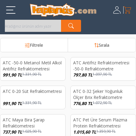
Sepet
Üye Giriş
Kayıt Ol
Filtrele
Sırala
ATC -50-0 Metanol Metil Alkol
ATC Antifriz Refraktometresi
%
26
%
27
Antifriz Refraktometresi
-50-0 Refraktometre
1.331,90
TL
1.097,90
TL
991,90
TL
797,80
TL
ATC 0-20 Süt Refraktometresi
ATC 0-32 Şeker Yoğunluk
%
26
%
28
Ölçer Brix Refraktometre
1.331,90
TL
1.072,90
TL
991,90
TL
776,80
TL
ATC Maya Bira Şarap
ATC Pet Üre Serum Plazma
%
28
%
25
Refraktometresi
Protein Refraktometresi
1.025,90
TL
1.359,90
TL
737,90
TL
1.015,60
TL