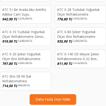
ATC 5'i Bir Arada Akü Antifriz
ATC 0-28 Tuzluluk Yoğunluk
%
26
%
28
Adblue Cam Suyu
Ölçer Refraktometre
1.275,90
TL
1.072,90
TL
Refraktometresi
942,90
TL
776,80
TL
ATC 0-10 Tuzluluk Yoğunluk
ATC 0-80 Şeker Yoğunluk
%
26
%
26
Ölçer Refraktometre Deniz
Ölçer Brix Refraktometre
1.248,90
TL
1.263,90
TL
Akvaryumu
919,90
TL
935,90
TL
ATC 0-20 Şeker Yoğunluk
ATC 0-140 OE Meyve Şeker
%
27
%
27
Ölçer Brix Refraktometre
Refraktometresi 0-32 Brix
1.097,90
TL
1.114,90
TL
797,80
TL
Mas Sacch
811,90
TL
endi
ATC Brix 58-90 Bal
%
28
Refraktometresi
996,90
TL
714,50
TL
Daha Fazla Ürün Yükle