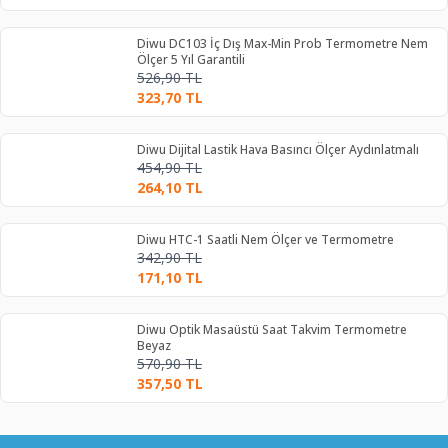
Diwu DC103 İç Dış Max-Min Prob Termometre Nem
Ölçer 5 Yıl Garantili
526,90
TL
323,70
TL
Diwu Dijital Lastik Hava Basıncı Ölçer Aydınlatmalı
454,90
TL
264,10
TL
Diwu HTC-1 Saatli Nem Ölçer ve Termometre
342,90
TL
171,10
TL
Diwu Optik Masaüstü Saat Takvim Termometre
Beyaz
570,90
TL
357,50
TL