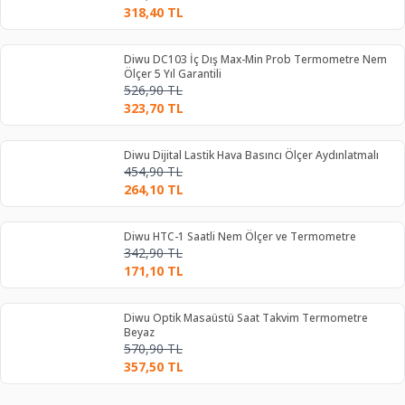
318,40
TL
Diwu DC103 İç Dış Max-Min Prob Termometre Nem
Ölçer 5 Yıl Garantili
526,90
TL
323,70
TL
Diwu Dijital Lastik Hava Basıncı Ölçer Aydınlatmalı
454,90
TL
264,10
TL
Diwu HTC-1 Saatli Nem Ölçer ve Termometre
342,90
TL
171,10
TL
Diwu Optik Masaüstü Saat Takvim Termometre
Beyaz
570,90
TL
357,50
TL