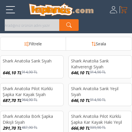
Sepet
Üye Giriş
Kayıt Ol
Filtrele
Sırala
Shark Anatolia Sarık Siyah
Shark Anatolia Sarık
%
29
%
29
Kahverengi Siyah
914,90
TL
914,90
TL
646,10
TL
646,10
TL
Shark Anatolia Pilot Kürklü
Shark Anatolia Sarık Yeşil
%
29
%
29
Şapka Kar Kayak Siyah
Siyah
964,90
TL
914,90
TL
687,70
TL
646,10
TL
Shark Anatolia Börk Şapka
Shark Anatolia Pilot Kürklü
%
40
%
29
Dikişli Siyah
Şapka Kar Kayak Haki Yeşil
487,90
TL
939,90
TL
291,70
TL
666,90
TL