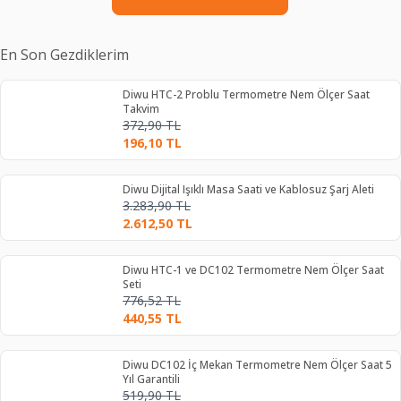
En Son Gezdiklerim
Diwu HTC-2 Problu Termometre Nem Ölçer Saat
Takvim
372,90
TL
196,10
TL
Diwu Dijital Işıklı Masa Saati ve Kablosuz Şarj Aleti
3.283,90
TL
2.612,50
TL
Diwu HTC-1 ve DC102 Termometre Nem Ölçer Saat
Seti
776,52
TL
440,55
TL
Diwu DC102 İç Mekan Termometre Nem Ölçer Saat 5
Yıl Garantili
519,90
TL