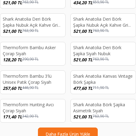
763,90
TL
659,90
TL
521,00
TL
434,20
TL
Shark Anatolia Deri Börk
Shark Anatolia Deri Börk
%
32
%
32
Şapka Nubuk Açık Kahve Gri
Şapka Nubuk Açık Kahve Gri
763,90
TL
763,90
TL
Kürk 10-13 Yaş
521,00
TL
Kürk
521,00
TL
Thermoform Bambu Asker
Shark Anatolia Deri Börk
%
56
%
32
Çorap Siyah
Şapka Siyah Nubuk
290,90
TL
763,90
TL
128,20
TL
521,00
TL
Thermoform Bambu 3'lü
Shark Anatolia Kanvas Vintage
%
42
%
33
Unisex Patik Çorap Siyah
Börk Şapka
446,90
TL
711,90
TL
257,60
TL
477,60
TL
Thermoform Hunting Avcı
Shark Anatolia Börk Şapka
%
50
%
32
Çorap Siyah
Asimetrik Siyah
342,90
TL
763,90
TL
171,40
TL
521,00
TL
Daha Fazla Ürün Yükle