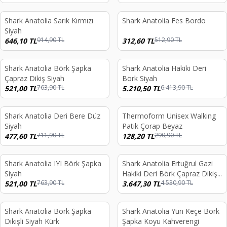
Shark Anatolia Sarık Kırmızı
Shark Anatolia Fes Bordo
%
29
%
39
Siyah
914,90
TL
512,90
TL
646,10
TL
312,60
TL
Shark Anatolia Börk Şapka
Shark Anatolia Hakiki Deri
%
32
%
19
Çapraz Dikiş Siyah
Börk Siyah
763,90
TL
6.413,90
TL
521,00
TL
5.210,50
TL
Shark Anatolia Deri Bere Düz
Thermoform Unisex Walking
%
33
%
56
Siyah
Patik Çorap Beyaz
711,90
TL
290,90
TL
477,60
TL
128,20
TL
Shark Anatolia IYI Börk Şapka
Shark Anatolia Ertuğrul Gazi
%
32
%
20
Siyah
Hakiki Deri Börk Çapraz Dikiş
763,90
TL
4.530,90
TL
521,00
TL
Kahve
3.647,30
TL
Shark Anatolia Börk Şapka
Shark Anatolia Yün Keçe Börk
%
32
%
34
Dikişli Siyah Kürk
Şapka Koyu Kahverengi