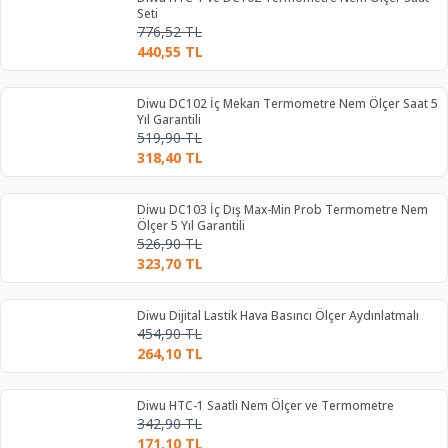
Seti
776,52
TL
440,55
TL
Diwu DC102 İç Mekan Termometre Nem Ölçer Saat 5
Yıl Garantili
519,90
TL
318,40
TL
Diwu DC103 İç Dış Max-Min Prob Termometre Nem
Ölçer 5 Yıl Garantili
526,90
TL
323,70
TL
Diwu Dijital Lastik Hava Basıncı Ölçer Aydınlatmalı
454,90
TL
264,10
TL
Diwu HTC-1 Saatli Nem Ölçer ve Termometre
342,90
TL
171,10
TL