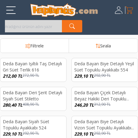
Sepet
Üye Giriş
Kayıt Ol
Filtrele
Sırala
endi
Tükendi
Deda Bayan Işıltılı Taş Detaylı
Deda Bayan Biye Detaylı Yeşil
%
22
%
22
Gri Süet Terlik 616
Süet Topuklu Ayakkabı 554
272,90
TL
292,90
TL
212,00
TL
229,10
TL
endi
Tükendi
Deda Bayan Deri Şerit Detaylı
Deda Bayan Çiçek Detaylı
%
31
%
21
Siyah Süet Stiletto
Beyaz Hakiki Deri Topuklu
408,90
TL
312,90
TL
280,40
TL
Ayakkabı 559
246,20
TL
endi
Tükendi
Deda Bayan Siyah Süet
Deda Bayan Biye Detaylı
%
22
%
22
Topuklu Ayakkabı 524
Vizon Süet Topuklu Ayakkabı
292,90
TL
292,90
TL
229,10
TL
554
229,10
TL