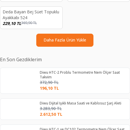
endi
Deda Bayan Bej Süet Topuklu
%
38
Ayakkabı 524
369,90
TL
229,10
TL
Daha Fazla Ürün Yükle
En Son Gezdiklerim
Diwu HTC-2 Problu Termometre Nem Ölçer Saat
Takvim
372,90
TL
196,10
TL
Diwu Dijital Işıklı Masa Saati ve Kablosuz Şarj Aleti
3.283,90
TL
2.612,50
TL
Diwu HTC-1 ve DC102 Termometre Nem Ölçer Saat