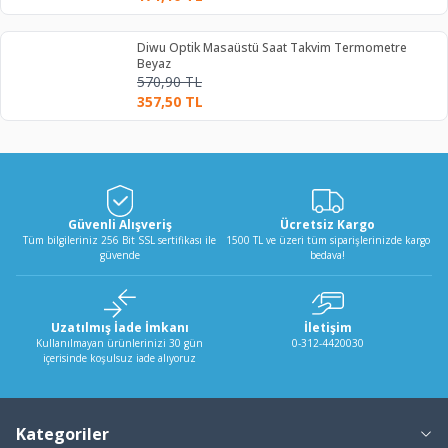
Diwu Optik Masaüstü Saat Takvim Termometre
Beyaz
570,90
TL
357,50
TL
Güvenli Alışveriş
Ücretsiz Kargo
Tüm bilgileriniz 256 Bit SSL sertifikası ile
1500 TL ve üzeri tüm siparişlerinizde kargo
güvende
bedava!
Uzatılmış İade İmkanı
İletişim
Kullanılmayan ürünlerinizi 30 gün
0-312-4420030
içerisinde koşulsuz iade alıyoruz
Kategoriler