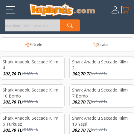
Sepet
Üye Giriş
Kayıt Ol
Filtrele
Sırala
Shark Anadolu Seccade Kilim
Shark Anadolu Seccade Kilim
%
40
%
40
4
2
504,90
TL
504,90
TL
302,70
TL
302,70
TL
Shark Anadolu Seccade Kilim
Shark Anadolu Seccade Kilim
%
40
%
40
10 Bordo
7 Bordo
504,90
TL
504,90
TL
302,70
TL
302,70
TL
Shark Anadolu Seccade Kilim
Shark Anadolu Seccade Kilim
%
40
%
40
6 Turkuaz
13 Yeşil
504,90
TL
504,90
TL
302,70
TL
302,70
TL