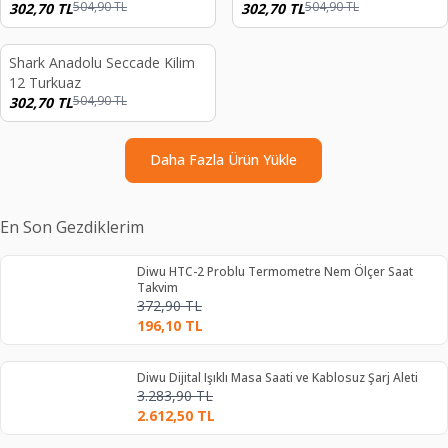
504,90
TL
504,90
TL
302,70
TL
302,70
TL
endi
Shark Anadolu Seccade Kilim
%
40
12 Turkuaz
504,90
TL
302,70
TL
Daha Fazla Ürün Yükle
En Son Gezdiklerim
Diwu HTC-2 Problu Termometre Nem Ölçer Saat
Takvim
372,90
TL
196,10
TL
Diwu Dijital Işıklı Masa Saati ve Kablosuz Şarj Aleti
3.283,90
TL
2.612,50
TL