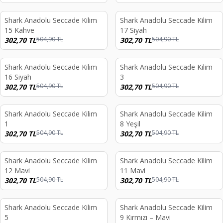
Shark Anadolu Seccade Kilim
Shark Anadolu Seccade Kilim
%
40
%
40
15 Kahve
17 Siyah
504,90
TL
504,90
TL
302,70
TL
302,70
TL
Tükendi
Shark Anadolu Seccade Kilim
Shark Anadolu Seccade Kilim
%
40
%
40
16 Siyah
3
504,90
TL
504,90
TL
302,70
TL
302,70
TL
endi
Tükendi
Shark Anadolu Seccade Kilim
Shark Anadolu Seccade Kilim
%
40
%
40
1
8 Yeşil
504,90
TL
504,90
TL
302,70
TL
302,70
TL
endi
Tükendi
Shark Anadolu Seccade Kilim
Shark Anadolu Seccade Kilim
%
40
%
40
12 Mavi
11 Mavi
504,90
TL
504,90
TL
302,70
TL
302,70
TL
endi
Tükendi
Shark Anadolu Seccade Kilim
Shark Anadolu Seccade Kilim
%
40
%
40
5
9 Kırmızı – Mavi