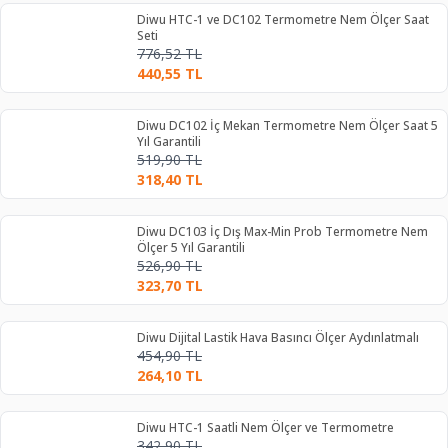
Diwu HTC-1 ve DC102 Termometre Nem Ölçer Saat
Seti
776,52
TL
440,55
TL
Diwu DC102 İç Mekan Termometre Nem Ölçer Saat 5
Yıl Garantili
519,90
TL
318,40
TL
Diwu DC103 İç Dış Max-Min Prob Termometre Nem
Ölçer 5 Yıl Garantili
526,90
TL
323,70
TL
Diwu Dijital Lastik Hava Basıncı Ölçer Aydınlatmalı
454,90
TL
264,10
TL
Diwu HTC-1 Saatli Nem Ölçer ve Termometre
342,90
TL