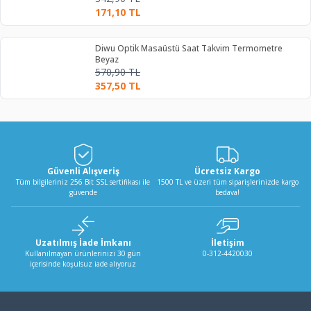
171,10
TL
Diwu Optik Masaüstü Saat Takvim Termometre
Beyaz
570,90
TL
357,50
TL
Güvenli Alışveriş
Ücretsiz Kargo
Tüm bilgileriniz 256 Bit SSL sertifikası ile
1500 TL ve üzeri tüm siparişlerinizde kargo
güvende
bedava!
Uzatılmış İade İmkanı
İletişim
Kullanılmayan ürünlerinizi 30 gün
0-312-4420030
içerisinde koşulsuz iade alıyoruz