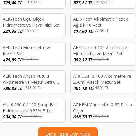
1.010,90
TL
1.063,53
TL
725,40
TL
Seti
573,21
TL
AEK-Tech Üçlü Ölçek
AEK-Tech Alkolmetre Yedek
%
50
%
58
Hidrometre ve Hava Kilidi Seti
Ağızlık 10 Adet
646,76
TL
277,90
TL
321,38
TL
117,60
TL
AEK-Tech Hidrometre ve
AEK-Tech 0-100 Alkolmetre
%
42
%
46
Mezür Seti
Hidrometre ve Mezür Seti
826,02
TL
709,92
TL
478,89
TL
382,32
TL
AEK-Tech Ahşap Kutulu
Alla Dual 0-100 Alkolmetre ve
%
35
%
46
Alkolmetre ve Mezür Seti 0-
250ml Plastik Mezür Seti
1.213,91
TL
746,51
TL
40-70-100
789,83
TL
401,18
TL
Alla 0.990-0.1160 Şarap Bira
ACHEM Vinometre 0-25 Şarap
%
26
%
30
Hidrometresi 0.38% Brix
Ölçer
1.262,90
TL
881,90
TL
Termometreli
934,90
TL
618,70
TL
Daha Fazla Ürün Yükle