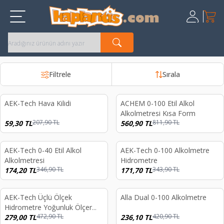
Sepet
Üye Giriş
Kayıt Ol
Filtrele
Sırala
AEK-Tech Hava Kilidi
ACHEM 0-100 Etil Alkol
%
71
%
31
Alkolmetresi Kısa Form
207,90
TL
811,90
TL
59,30
TL
560,90
TL
AEK-Tech 0-40 Etil Alkol
AEK-Tech 0-100 Alkolmetre
%
50
%
50
Alkolmetresi
Hidrometre
346,90
TL
343,90
TL
174,20
TL
171,70
TL
AEK-Tech Üçlü Ölçek
Alla Dual 0-100 Alkolmetre
%
41
%
44
Hidrometre Yoğunluk Ölçer
472,90
TL
420,90
TL
Dansimetre Brix Potansiyel
279,00
TL
236,10
TL