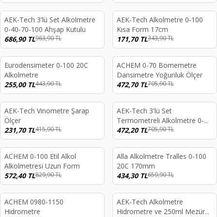
Alkol
AEK-Tech 3'lü Set Alkolmetre
AEK-Tech Alkolmetre 0-100
%
29
%
50
0-40-70-100 Ahşap Kutulu
Kısa Form 17cm
963,90
TL
343,90
TL
686,90
TL
171,70
TL
Eurodensimeter 0-100 20C
ACHEM 0-70 Bomemetre
%
43
%
33
Alkolmetre
Dansimetre Yoğunluk Ölçer
443,90
TL
705,90
TL
255,00
TL
472,70
TL
AEK-Tech Vinometre Şarap
AEK-Tech 3'lü Set
%
44
%
33
Ölçer
Termometreli Alkolmetre 0-
415,90
TL
705,90
TL
231,70
TL
40-70-100
472,20
TL
ACHEM 0-100 Etil Alkol
Alla Alkolmetre Tralles 0-100
%
31
%
34
Alkolmetresi Uzun Form
20C 170mm
829,90
TL
659,90
TL
572,40
TL
434,30
TL
ACHEM 0980-1150
AEK-Tech Alkolmetre
%
28
%
46
Hidrometre
Hidrometre ve 250ml Mezür