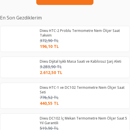
En Son Gezdiklerim
Diwu HTC-2 Problu Termometre Nem Ölçer Saat
Takvim
372,90
TL
196,10
TL
Diwu Dijital Işıklı Masa Saati ve Kablosuz Şarj Aleti
3.283,90
TL
2.612,50
TL
Diwu HTC-1 ve DC102 Termometre Nem Ölçer Saat
Seti
776,52
TL
440,55
TL
Diwu DC102 İç Mekan Termometre Nem Ölçer Saat 5
Yıl Garantili
519,90
TL