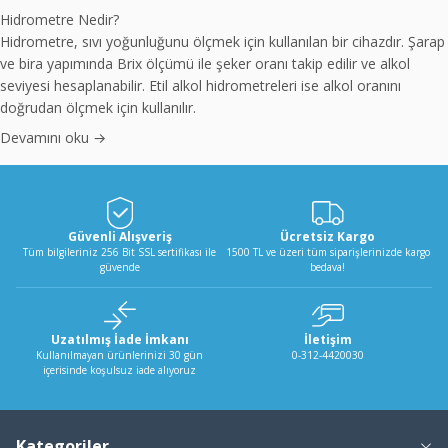
Hidrometre Nedir?
Hidrometre, sıvı yoğunluğunu ölçmek için kullanılan bir cihazdır. Şarap
ve bira yapımında Brix ölçümü ile şeker oranı takip edilir ve alkol
seviyesi hesaplanabilir. Etil alkol hidrometreleri ise alkol oranını
doğrudan ölçmek için kullanılır.
Devamını oku →
Güvenli Alışveriş
Ücretsiz Kargo
Tüm bilgileriniz 256 Bit SSL sertifikası ile
1500 TL ve üzeri tüm siparişlerinizde kargo
güvende
bedava!
Uzatılmış İade İmkanı
İletişim
Kullanılmayan ürünlerinizi 30 gün
0-312-4420030
içerisinde koşulsuz iade alıyoruz
Kategoriler