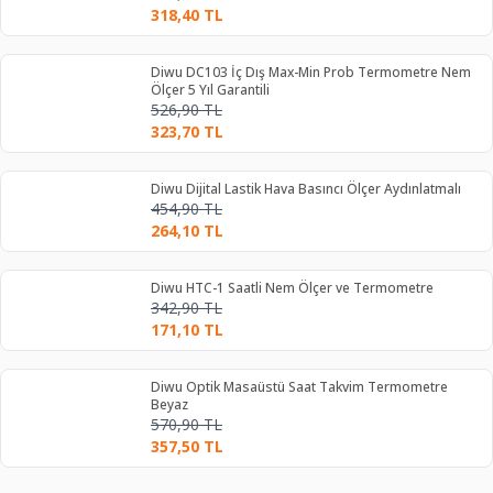
318,40
TL
Diwu DC103 İç Dış Max-Min Prob Termometre Nem
Ölçer 5 Yıl Garantili
526,90
TL
323,70
TL
Diwu Dijital Lastik Hava Basıncı Ölçer Aydınlatmalı
454,90
TL
264,10
TL
Diwu HTC-1 Saatli Nem Ölçer ve Termometre
342,90
TL
171,10
TL
Diwu Optik Masaüstü Saat Takvim Termometre
Beyaz
570,90
TL
357,50
TL