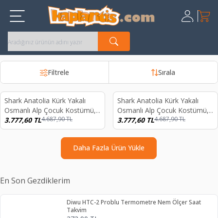
Sepet
Üye Giriş
Kayıt Ol
Filtrele
Sırala
Shark Anatolia Kürk Yakalı
Shark Anatolia Kürk Yakalı
%
19
%
19
Osmanlı Alp Çocuk Kostümü,
Osmanlı Alp Çocuk Kostümü,
4.687,90
TL
4.687,90
TL
Sünnet, Düğün ve Gösteri
3.777,60
TL
Sünnet, Düğün ve Gösteri
3.777,60
TL
Kaftan Seti Lacivert
Kaftan Seti Siyah
Daha Fazla Ürün Yükle
En Son Gezdiklerim
Diwu HTC-2 Problu Termometre Nem Ölçer Saat
Takvim