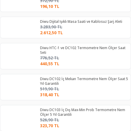
372,90
TL
196,10
TL
Diwu Dijital Işıklı Masa Saati ve Kablosuz Şarj Aleti
3.283,90
TL
2.612,50
TL
Diwu HTC-1 ve DC102 Termometre Nem Ölçer Saat
Seti
776,52
TL
440,55
TL
Diwu DC102 İç Mekan Termometre Nem Ölçer Saat 5
Yıl Garantili
519,90
TL
318,40
TL
Diwu DC103 İç Dış Max-Min Prob Termometre Nem
Ölçer 5 Yıl Garantili
526,90
TL
323,70
TL