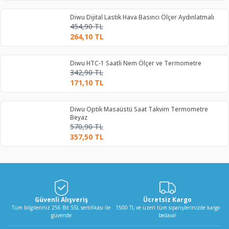
Diwu Dijital Lastik Hava Basıncı Ölçer Aydınlatmalı
454,90
TL
264,10
TL
Diwu HTC-1 Saatli Nem Ölçer ve Termometre
342,90
TL
171,10
TL
Diwu Optik Masaüstü Saat Takvim Termometre
Beyaz
570,90
TL
357,50
TL
Güvenli Alışveriş
Ücretsiz Kargo
Tüm bilgileriniz 256 Bit SSL sertifikası ile
1500 TL ve üzeri tüm siparişlerinizde kargo
güvende
bedava!