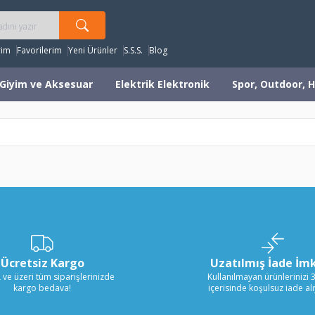
rim
Favorilerim
Yeni Ürünler
S.S.S.
Blog
Giyim ve Aksesuar
Elektrik Elektronik
Spor, Outdoor, H
Ücretsiz Kargo
Uzatılmış İade İm
 ve üzeri tüm siparişlerinizde
Kullanılmayan ürünlerinizi 
kargo bedava!
içerisinde koşulsuz iade al