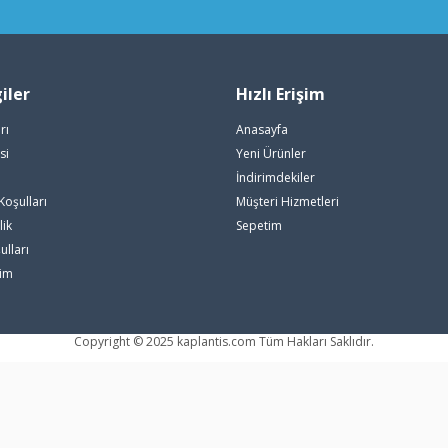
iler
Hızlı Erişim
rı
Anasayfa
si
Yeni Ürünler
i
İndirimdekiler
Koşulları
Müşteri Hizmetleri
lik
Sepetim
ulları
rim
Copyright © 2025 kaplantis.com Tüm Hakları Saklıdır.