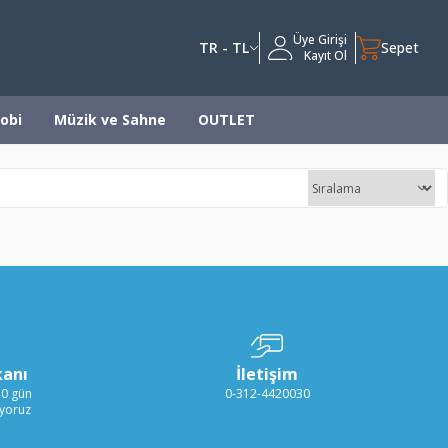
Üye Girişi
TR - TL
Sepet
Kayıt Ol
obi
Müzik ve Sahne
OUTLET
kanı
İletişim
30 gün
0-312-4420030
ıyoruz