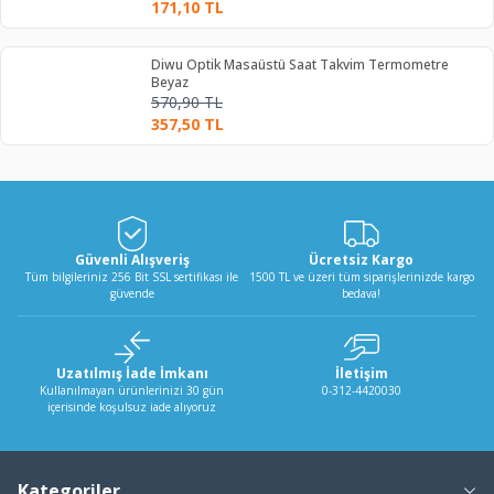
171,10
TL
Diwu Optik Masaüstü Saat Takvim Termometre
Beyaz
570,90
TL
357,50
TL
Güvenli Alışveriş
Ücretsiz Kargo
Tüm bilgileriniz 256 Bit SSL sertifikası ile
1500 TL ve üzeri tüm siparişlerinizde kargo
güvende
bedava!
Uzatılmış İade İmkanı
İletişim
Kullanılmayan ürünlerinizi 30 gün
0-312-4420030
içerisinde koşulsuz iade alıyoruz
Kategoriler