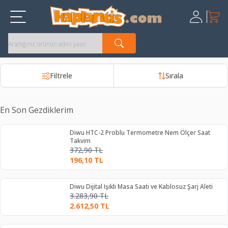
Sepet
Üye Giriş
Kayıt Ol
Filtrele
Sırala
En Son Gezdiklerim
Diwu HTC-2 Problu Termometre Nem Ölçer Saat
Takvim
372,90
TL
196,10
TL
Diwu Dijital Işıklı Masa Saati ve Kablosuz Şarj Aleti
3.283,90
TL
2.612,50
TL