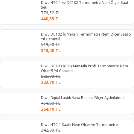
Diwu HTC-1 ve DC102 Termometre Nem Ölçer Saat
Seti
776,52
TL
440,55
TL
Diwu DC102 İç Mekan Termometre Nem Ölçer Saat 5
Yıl Garantili
519,90
TL
318,40
TL
Diwu DC103 İç Dış Max-Min Prob Termometre Nem
Ölçer 5 Yıl Garantili
526,90
TL
323,70
TL
Diwu Dijital Lastik Hava Basıncı Ölçer Aydınlatmalı
454,90
TL
264,10
TL
Diwu HTC-1 Saatli Nem Ölçer ve Termometre
342,90
TL