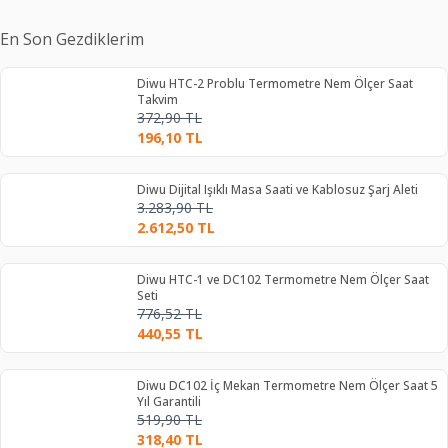
En Son Gezdiklerim
Diwu HTC-2 Problu Termometre Nem Ölçer Saat
Takvim
372,90
TL
196,10
TL
Diwu Dijital Işıklı Masa Saati ve Kablosuz Şarj Aleti
3.283,90
TL
2.612,50
TL
Diwu HTC-1 ve DC102 Termometre Nem Ölçer Saat
Seti
776,52
TL
440,55
TL
Diwu DC102 İç Mekan Termometre Nem Ölçer Saat 5
Yıl Garantili
519,90
TL
318,40
TL