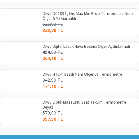
Diwu DC103 İç Dış Max-Min Prob Termometre Nem
Ölçer 5 Yıl Garantili
526,90
TL
323,70
TL
Diwu Dijital Lastik Hava Basıncı Ölçer Aydınlatmalı
454,90
TL
264,10
TL
Diwu HTC-1 Saatli Nem Ölçer ve Termometre
342,90
TL
171,10
TL
Diwu Optik Masaüstü Saat Takvim Termometre
Beyaz
570,90
TL
357,50
TL