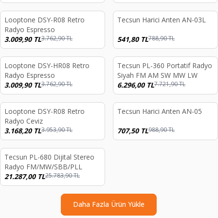
Looptone DSY-R08 Retro
Tecsun Harici Anten AN-03L
%
20
%
31
Radyo Espresso
3.762,90
TL
788,90
TL
3.009,90
TL
541,80
TL
Tükendi
Looptone DSY-HR08 Retro
Tecsun PL-360 Portatif Radyo
%
20
%
18
Radyo Espresso
Siyah FM AM SW MW LW
3.762,90
TL
7.721,90
TL
3.009,90
TL
6.296,00
TL
endi
Tükendi
Looptone DSY-R08 Retro
Tecsun Harici Anten AN-05
%
20
%
28
Radyo Ceviz
3.953,90
TL
988,90
TL
3.168,20
TL
707,50
TL
endi
Tecsun PL-680 Dijital Stereo
%
17
Radyo FM/MW/SBB/PLL
25.783,90
TL
21.287,00
TL
Daha Fazla Ürün Yükle