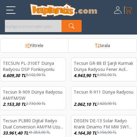
Sepet
Üye Giriş
Kayıt Ol
Filtrele
Sırala
TECSUN PL-310ET Dünya
Tecsun GR-88 El Şarjlı Kurmalı
%
18
%
19
Radyosu DSP Fonkisyonlu
Dünya Radyosu Fener Acil
8.102,90
TL
6.092,90
TL
6.609,30
TL
Durum
4.943,90
TL
Tecsun R-909 Dünya Radyosu
Tecsun R-911 Dünya Radyosu
%
21
%
21
AM/FM/SW
2.730,90
TL
2.620,90
TL
2.153,30
TL
2.062,10
TL
Tecsun PL880 Dijital Radyo
DEGEN DE-13 Solar Radyo
%
17
%
19
Dual Conversion AM/FM Uzun
Krank Dinamo FM MW SW1
41.053,90
TL
5.156,90
TL
Dalga
33.961,40
TL
SW2
4.164,30
TL