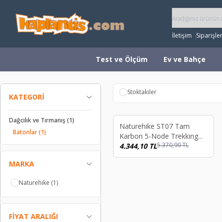
İletişim
Siparişle
Test ve Ölçüm
Ev ve Bahçe
Stoktakiler
KATEGORI
Dağcılık ve Tırmanış
(1)
%
19
Naturehike ST07 Tam
Batonlar
(1)
Karbon 5-Node Trekking
5.370,90
TL
Batonu Mavi
4.344,10
TL
MARKA
Naturehike
(1)
FIYAT ARALIĞI