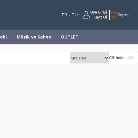
Üye Girişi
TR - TL
Sepet
Kayıt Ol
obi
Müzik ve Sahne
OUTLET
Görünüm :