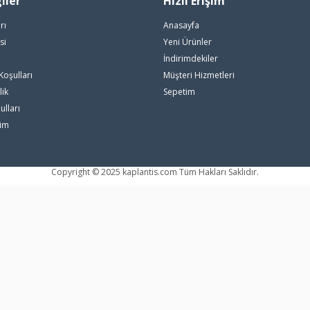
iler
Hızlı Erişim
rı
Anasayfa
si
Yeni Ürünler
i
İndirimdekiler
Koşulları
Müşteri Hizmetleri
lik
Sepetim
ulları
rim
Copyright © 2025 kaplantis.com Tüm Hakları Saklıdır.