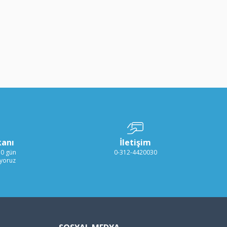
kanı
İletişim
30 gün
0-312-4420030
ıyoruz