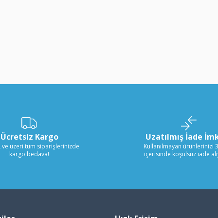
Ücretsiz Kargo
Uzatılmış İade İm
 ve üzeri tüm siparişlerinizde
Kullanılmayan ürünlerinizi 
kargo bedava!
içerisinde koşulsuz iade al