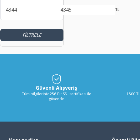
TL
FILTRELE
Güvenli Alışveriş
Tüm bilgileriniz 256 Bit SSL sertifikası ile
1500 TL
güvende