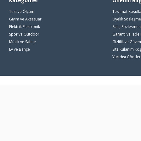
Kategoriler
Önemli Bilg
Test ve Ölçüm
Teslimat Koşulla
Giyim ve Aksesuar
Üyelik Sözleşme
Elektrik Elektronik
Satış Sözleşmes
Spor ve Outdoor
Garanti ve İade 
Müzik ve Sahne
Gizlilik ve Güven
Ev ve Bahçe
Site Kulanım Koş
Yurtdışı Gönde