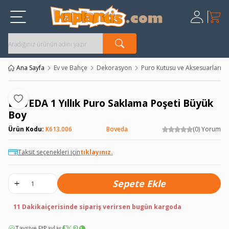
Sepet
Üye Giriş
Kayıt Ol
Ana Sayfa
Ev ve Bahçe
Dekorasyon
Puro Kutusu ve Aksesuarları
BOVEDA 1 Yıllık Puro Saklama Poşeti Büyük
Favoriye Ekle
Boy
Ürün Kodu:
K613.006
Boveda
(0) Yorum
Taksit seçenekleri için
tıklayınız.
Sepete Ekle
11 Dakika
içerisinde sipariş verirsen bugün kargoda
Tavsiye Et
Paylaş