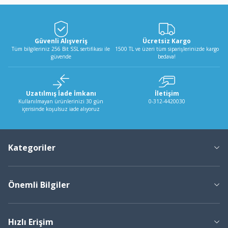
Güvenli Alışveriş
Ücretsiz Kargo
Tüm bilgileriniz 256 Bit SSL sertifikası ile
1500 TL ve üzeri tüm siparişlerinizde kargo
güvende
bedava!
Uzatılmış İade İmkanı
İletişim
Kullanılmayan ürünlerinizi 30 gün
0-312-4420030
içerisinde koşulsuz iade alıyoruz
Kategoriler
Önemli Bilgiler
Hızlı Erişim