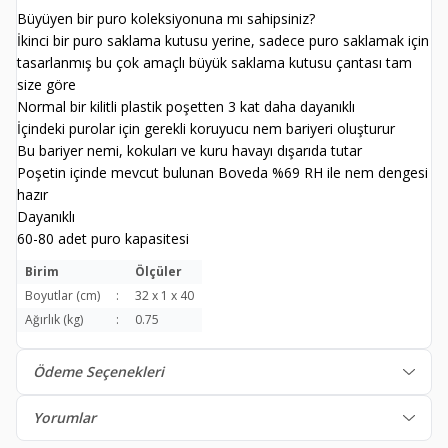
Büyüyen bir puro koleksiyonuna mı sahipsiniz?
İkinci bir puro saklama kutusu yerine, sadece puro saklamak için
tasarlanmış bu çok amaçlı büyük saklama kutusu çantası tam
size göre
Normal bir kilitli plastik poşetten 3 kat daha dayanıklı
İçindeki purolar için gerekli koruyucu nem bariyeri oluşturur
Bu bariyer nemi, kokuları ve kuru havayı dışarıda tutar
Poşetin içinde mevcut bulunan Boveda %69 RH ile nem dengesi
hazır
Dayanıklı
60-80 adet puro kapasitesi
Birim
Ölçüler
Boyutlar (cm)
:
32 x 1 x 40
Ağırlık (kg)
:
0.75
Ödeme Seçenekleri
Yorumlar