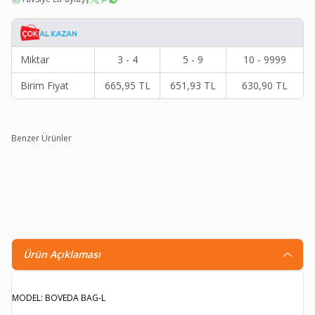
Miktar
3 - 4
5 - 9
10 - 9999
Birim Fiyat
665,95
TL
651,93
TL
630,90
TL
Benzer Ürünler
Analog Higrometre Nem Ölçer Humidor Puro Kutusu İçin
Metal Çerçeve Sarı-Beyaz 37mm
307,90
TL
139,10
TL
Ürün Açıklaması
MODEL: BOVEDA BAG-L