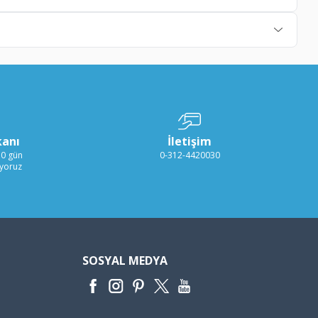
kanı
İletişim
30 gün
0-312-4420030
ıyoruz
SOSYAL MEDYA