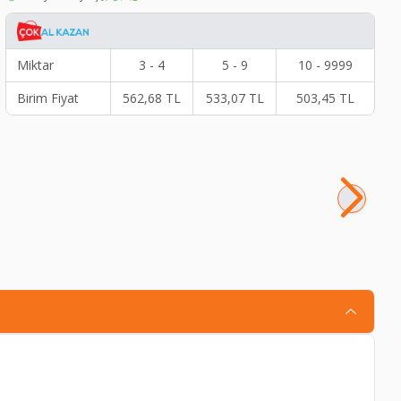
Miktar
3 - 4
5 - 9
10 - 9999
Birim Fiyat
562,68
TL
533,07
TL
503,45
TL
Ch
58