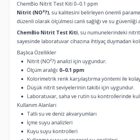
ChemBio Nitrit Test Kiti 0–0.1 ppm
Nitrit (NO²?)
, su kalitesini belirleyen önemli param
düzenli olarak ölçülmesi canlı sağlığı ve su güvenliği 
ChemBio Nitrit Test Kiti
, su numunelerindeki nitrit 
sayesinde laboratuvar cihazına ihtiyaç duymadan kola
Başlıca Özellikler
Nitrit (NO²?) analizi için uygundur.
Ölçüm aralığı:
0–0.1 ppm
Kolorimetrik renk karşılaştırma yöntemi ile kolay
Düşük nitrit seviyelerinin takibi için uygundur.
Laboratuvar, saha ve rutin su kontrollerinde kulla
Kullanım Alanları
Tatlı su ve deniz akvaryumları
İçme suyu analizleri
Kuyu suyu kontrolleri
Kullanma suyu ve çevresel su analizleri