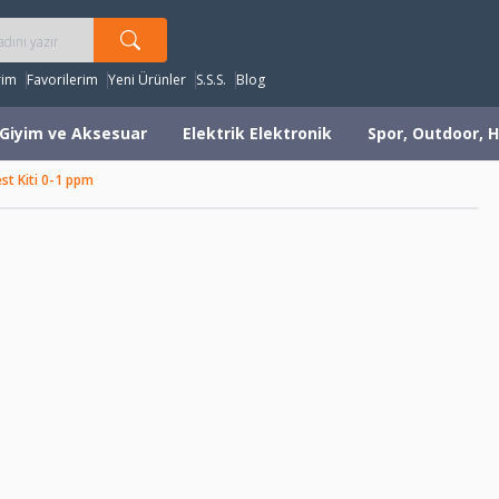
rim
Favorilerim
Yeni Ürünler
S.S.S.
Blog
Giyim ve Aksesuar
Elektrik Elektronik
Spor, Outdoor, H
st Kiti 0-1 ppm