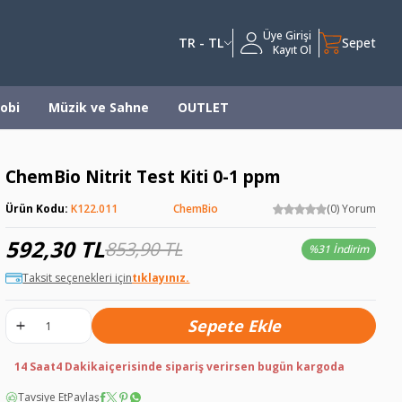
Üye Girişi
TR - TL
Sepet
Kayıt Ol
obi
Müzik ve Sahne
OUTLET
ChemBio Nitrit Test Kiti 0-1 ppm
Ürün Kodu:
K122.011
ChemBio
(0) Yorum
592,30
TL
853,90
TL
%
31 İndirim
Taksit seçenekleri için
tıklayınız.
Sepete Ekle
14 Saat
4 Dakika
içerisinde sipariş verirsen bugün kargoda
Tavsiye Et
Paylaş