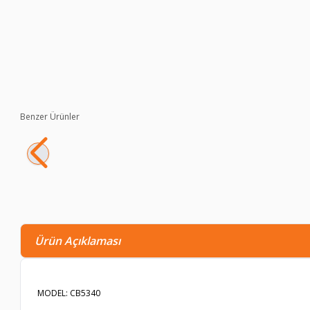
Benzer Ürünler
ChemBio Karbondioksit Test Kiti 70 Test Titrimetrik 1 ppm/da
1.433,90
TL
1.076,70
TL
Ürün Açıklaması
MODEL: CB5340