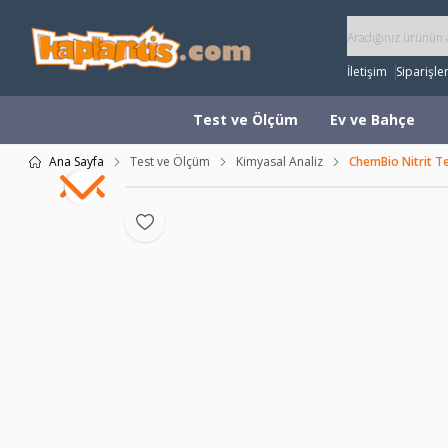
İletişim
Siparişle
Test ve Ölçüm
Ev ve Bahçe
Ana Sayfa
Test ve Ölçüm
Kimyasal Analiz
ChemBio Nitrit Te
Favoriye Ekle