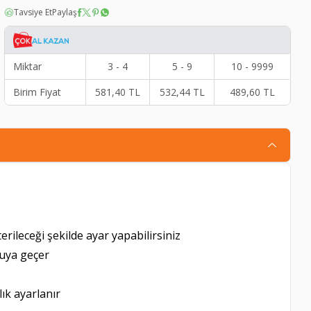
Tavsiye Et
Paylaş
Miktar
3 - 4
5 - 9
10 - 9999
Birim Fiyat
581,40
TL
532,44
TL
489,60
TL
ileceği şekilde ayar yapabilirsiniz
kuya geçer
ık ayarlanır