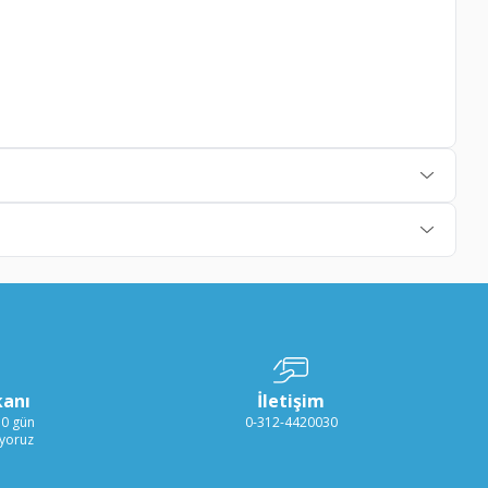
kanı
İletişim
30 gün
0-312-4420030
ıyoruz