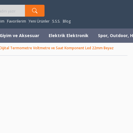
rim
Favorilerim
Yeni Ürünler
S.S.S.
Blog
Giyim ve Aksesuar
Elektrik Elektronik
Spor, Outdoor, H
Dijital Termometre Voltmetre ve Saat Komponent Led 22mm Beyaz