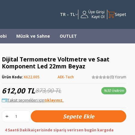
Üye Girişi
TR - TL
Sepet
Kayıt Ol
obi
Müzik ve Sahne
OUTLET
Dijital Termometre Voltmetre ve Saat
Komponent Led 22mm Beyaz
Ürün Kodu:
K622.005
AEK-Tech
(0) Yorum
612,00
TL
873,90
TL
%
30 İndirim
Taksit seçenekleri için
tıklayınız.
Sepete Ekle
4 Saat
6 Dakika
içerisinde sipariş verirsen bugün kargoda