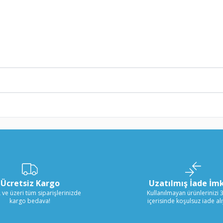
Ücretsiz Kargo
Uzatılmış İade İm
 ve üzeri tüm siparişlerinizde
Kullanılmayan ürünlerinizi 
kargo bedava!
içerisinde koşulsuz iade al