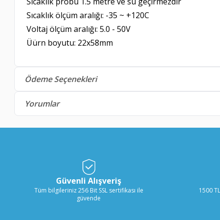
Sıcaklık probu 1.5 metre ve su geçirmezdir
Sıcaklık ölçüm aralığı: -35 ~ +120C
Voltaj ölçüm aralığı: 5.0 - 50V
Üürn boyutu: 22x58mm
Ödeme Seçenekleri
Yorumlar
Güvenli Alışveriş
Tüm bilgileriniz 256 Bit SSL sertifikası ile
1500 TL
güvende