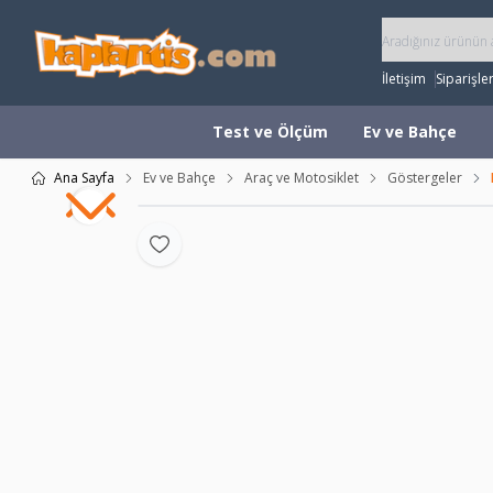
İletişim
Siparişle
Test ve Ölçüm
Ev ve Bahçe
Ana Sayfa
Ev ve Bahçe
Araç ve Motosiklet
Göstergeler
Favoriye Ekle