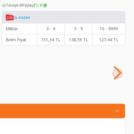
Tavsiye Et
Paylaş
Miktar
3 - 4
5 - 9
10 - 9999
Birim Fiyat
151,34
TL
138,59
TL
127,44
TL
Me
3.