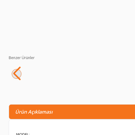
Benzer Ürünler
BOVEDA %72 8gr Kapalı Paket Puro Nemlendirici
233,90
TL
80,50
TL
Ürün Açıklaması
MODEL: