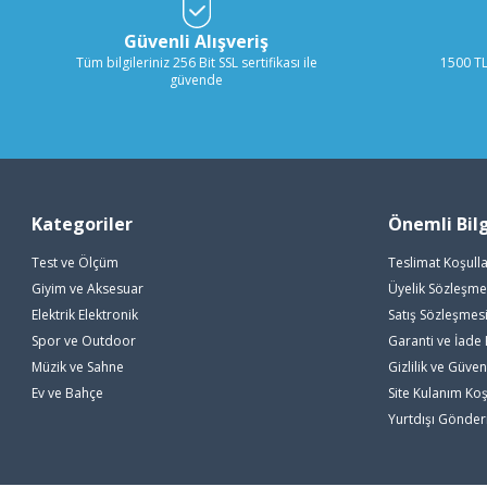
Güvenli Alışveriş
Tüm bilgileriniz 256 Bit SSL sertifikası ile
1500 TL
güvende
Kategoriler
Önemli Bilg
Test ve Ölçüm
Teslimat Koşulla
Giyim ve Aksesuar
Üyelik Sözleşme
Elektrik Elektronik
Satış Sözleşmes
Spor ve Outdoor
Garanti ve İade 
Müzik ve Sahne
Gizlilik ve Güven
Ev ve Bahçe
Site Kulanım Koş
Yurtdışı Gönde