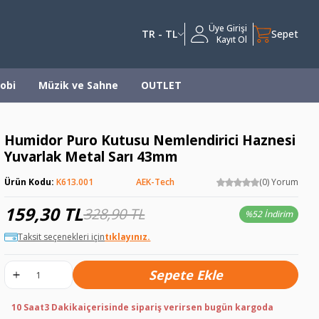
Üye Girişi
TR - TL
Sepet
Kayıt Ol
obi
Müzik ve Sahne
OUTLET
Humidor Puro Kutusu Nemlendirici Haznesi
Yuvarlak Metal Sarı 43mm
Ürün Kodu:
K613.001
AEK-Tech
(0) Yorum
159,30
TL
328,90
TL
%
52 İndirim
Taksit seçenekleri için
tıklayınız.
Sepete Ekle
10 Saat
3 Dakika
içerisinde sipariş verirsen bugün kargoda