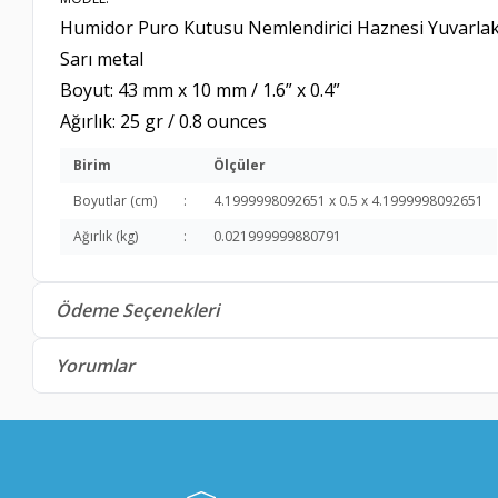
Humidor Puro Kutusu Nemlendirici Haznesi Yuvarlak
Sarı metal
Boyut: 43 mm x 10 mm / 1.6” x 0.4”
Ağırlık: 25 gr / 0.8 ounces
Birim
Ölçüler
Boyutlar (cm)
:
4.1999998092651 x 0.5 x 4.1999998092651
Ağırlık (kg)
:
0.021999999880791
Ödeme Seçenekleri
Yorumlar