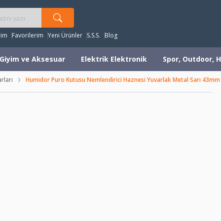
rim
Favorilerim
Yeni Ürünler
S.S.S.
Blog
Giyim ve Aksesuar
Elektrik Elektronik
Spor, Outdoor, H
rları
Humidor Puro Kutusu Nemlendirici Haznesi Yuvarlak Metal Sarı 43mm