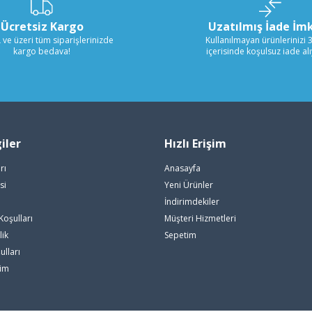
Ücretsiz Kargo
Uzatılmış İade İm
 ve üzeri tüm siparişlerinizde
Kullanılmayan ürünlerinizi 
kargo bedava!
içerisinde koşulsuz iade al
iler
Hızlı Erişim
rı
Anasayfa
si
Yeni Ürünler
i
İndirimdekiler
Koşulları
Müşteri Hizmetleri
lik
Sepetim
ulları
rim