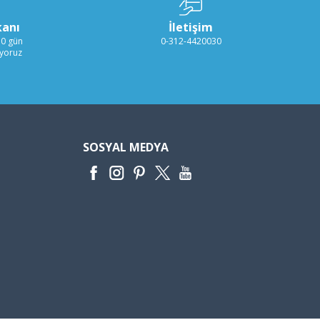
kanı
İletişim
30 gün
0-312-4420030
ıyoruz
SOSYAL MEDYA