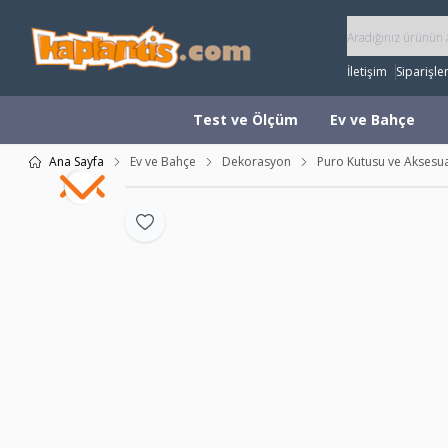
İletişim
Siparişle
Test ve Ölçüm
Ev ve Bahçe
Ana Sayfa
Ev ve Bahçe
Dekorasyon
Puro Kutusu ve Aksesua
Favoriye Ekle