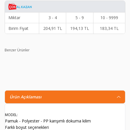
Miktar
3 - 4
5 - 9
10 - 9999
Birim Fiyat
204,91
TL
194,13
TL
183,34
TL
Benzer Ürünler
Shark Anatolia Bergama Kilim
S
399,90
TL
215,70
TL
Ürün Açıklaması
MODEL:
Pamuk - Polyester - PP karışımlı dokuma kilim
Farklı boyut seçenekleri