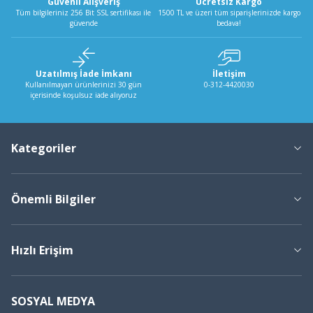
Güvenli Alışveriş
Ücretsiz Kargo
Tüm bilgileriniz 256 Bit SSL sertifikası ile
1500 TL ve üzeri tüm siparişlerinizde kargo
güvende
bedava!
Uzatılmış İade İmkanı
İletişim
Kullanılmayan ürünlerinizi 30 gün
0-312-4420030
içerisinde koşulsuz iade alıyoruz
Kategoriler
Önemli Bilgiler
Hızlı Erişim
SOSYAL MEDYA