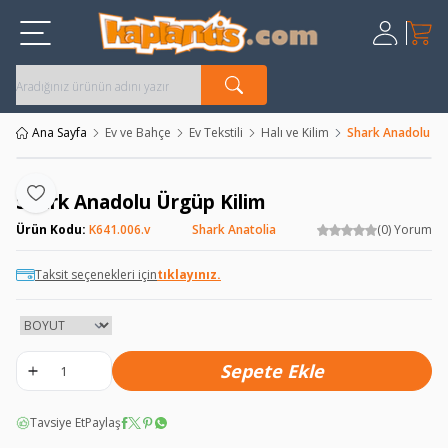
Sepet
Üye Giriş
Kayıt Ol
Ana Sayfa
Ev ve Bahçe
Ev Tekstili
Halı ve Kilim
Shark Anadolu Ür
Shark Anadolu Ürgüp Kilim
Favoriye Ekle
Ürün Kodu:
K641.006.v
Shark Anatolia
(0) Yorum
Taksit seçenekleri için
tıklayınız.
Sepete Ekle
Tavsiye Et
Paylaş