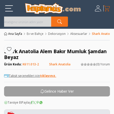
Sepet
Üye Giriş
Kayıt Ol
Ana Sayfa
Ev ve Bahçe
Dekorasyon
Aksesuarlar
Shark Anatoli
Shark Anatolia Alem Bakır Mumluk Şamdan
Favoriye Ekle
Beyaz
Ürün Kodu:
K611.013-2
Shark Anatolia
(0) Yorum
Taksit seçenekleri için
tıklayınız.
Gelince Haber Ver
Tavsiye Et
Paylaş