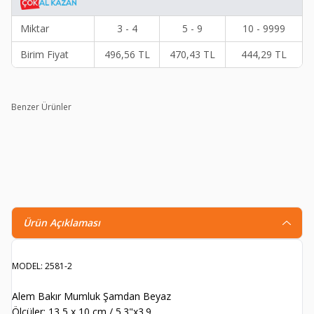
Miktar
3 - 4
5 - 9
10 - 9999
Birim Fiyat
496,56
TL
470,43
TL
444,29
TL
Benzer Ürünler
Shark Anatolia Bakır Otantik Gezdirme Saplı Tütsülük
S
826,90
TL
569,70
TL
1
Ürün Açıklaması
MODEL: 2581-2
Alem Bakır Mumluk Şamdan Beyaz
Ölçüler: 13,5 x 10 cm / 5.3"x3.9