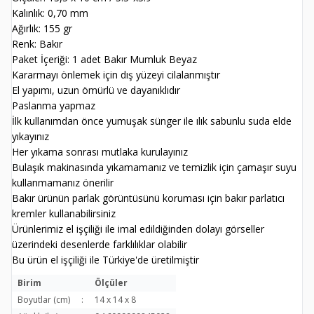
Kalınlık: 0,70 mm
Ağırlık: 155 gr
Renk: Bakır
Paket İçeriği: 1 adet Bakır Mumluk Beyaz
Kararmayı önlemek için dış yüzeyi cilalanmıştır
El yapımı, uzun ömürlü ve dayanıklıdır
Paslanma yapmaz
İlk kullanımdan önce yumuşak sünger ile ılık sabunlu suda elde
yıkayınız
Her yıkama sonrası mutlaka kurulayınız
Bulaşık makinasında yıkamamanız ve temizlik için çamaşır suyu
kullanmamanız önerilir
Bakır ürünün parlak görüntüsünü koruması için bakır parlatıcı
kremler kullanabilirsiniz
Ürünlerimiz el işçiliği ile imal edildiğinden dolayı görseller
üzerindeki desenlerde farklılıklar olabilir
Bu ürün el işçiliği ile Türkiye'de üretilmiştir
Birim
Ölçüler
Boyutlar (cm)
:
14 x 14 x 8