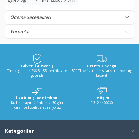
Ağırlık (kg)
:
0.16099999845028
Ödeme Seçenekleri
Yorumlar
Güvenli Alışveriş
Ücretsiz Kargo
Tüm bilgileriniz 256 Bit SSL sertifikası ile
1500 TL ve üzeri tüm siparişlerinizde kargo
güvende
bedava!
Uzatılmış İade İmkanı
İletişim
Kullanılmayan ürünlerinizi 30 gün
0-312-4420030
içerisinde koşulsuz iade alıyoruz
Kategoriler