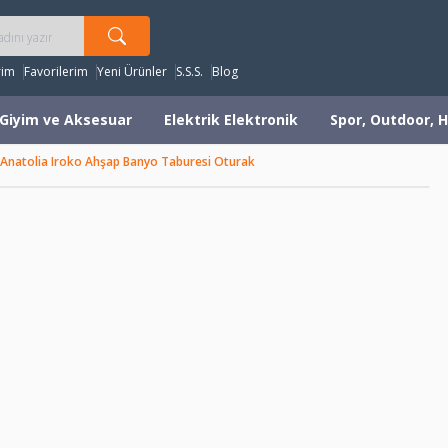
rim
Favorilerim
Yeni Ürünler
S.S.S.
Blog
Giyim ve Aksesuar
Elektrik Elektronik
Spor, Outdoor, H
 Anatolia Iroko Ahşap Banyo Taburesi Oturak