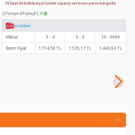
19 Saat
34 Dakika
içerisinde sipariş verirsen yarın kargoda
Tavsiye Et
Paylaş
Miktar
3 - 4
5 - 9
10 - 9999
Birim Fiyat
1.714,56
TL
1.570,17
TL
1.443,84
TL
Sh
2.