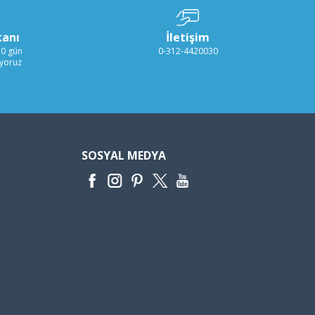
kanı
İletişim
30 gün
0-312-4420030
ıyoruz
SOSYAL MEDYA