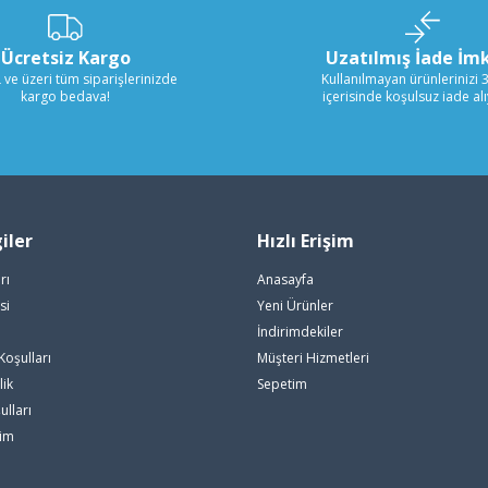
Ücretsiz Kargo
Uzatılmış İade İm
 ve üzeri tüm siparişlerinizde
Kullanılmayan ürünlerinizi 
kargo bedava!
içerisinde koşulsuz iade al
iler
Hızlı Erişim
rı
Anasayfa
si
Yeni Ürünler
i
İndirimdekiler
Koşulları
Müşteri Hizmetleri
lik
Sepetim
ulları
rim