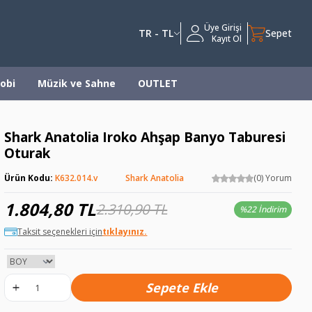
Üye Girişi
TR - TL
Sepet
Kayıt Ol
obi
Müzik ve Sahne
OUTLET
Shark Anatolia Iroko Ahşap Banyo Taburesi
Oturak
Ürün Kodu:
K632.014.v
Shark Anatolia
(0) Yorum
1.804,80
TL
2.310,90
TL
%
22 İndirim
Taksit seçenekleri için
tıklayınız.
Sepete Ekle