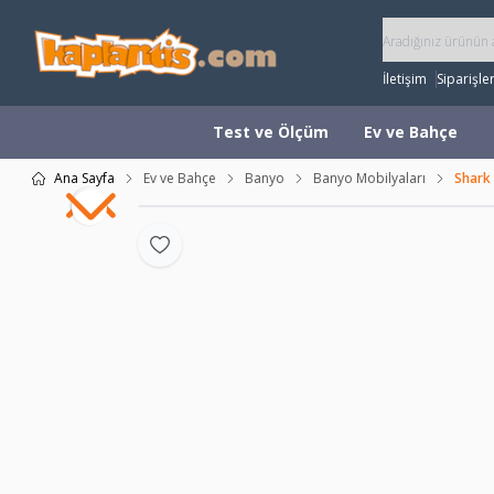
İletişim
Siparişle
Test ve Ölçüm
Ev ve Bahçe
Ana Sayfa
Ev ve Bahçe
Banyo
Banyo Mobilyaları
Shark
Favoriye Ekle
Video