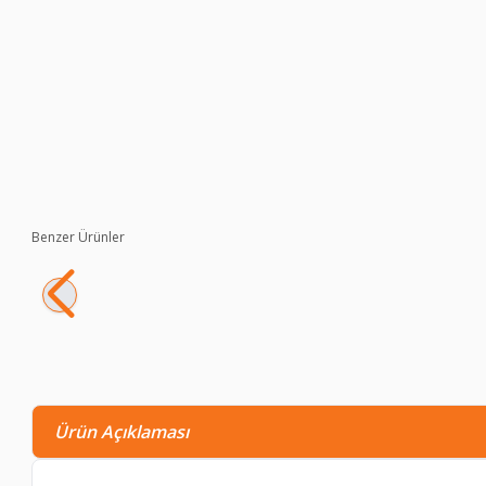
Benzer Ürünler
Shark Anatolia Bakır Yıkama Kazanı Oksit
10.340,90
TL
8.466,60
TL
Ürün Açıklaması