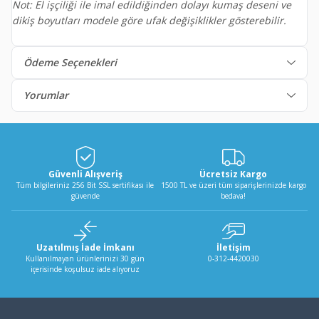
Not: El işçiliği ile imal edildiğinden dolayı kumaş deseni ve
dikiş boyutları modele göre ufak değişiklikler gösterebilir.
Ödeme Seçenekleri
Yorumlar
Güvenli Alışveriş
Ücretsiz Kargo
Tüm bilgileriniz 256 Bit SSL sertifikası ile
1500 TL ve üzeri tüm siparişlerinizde kargo
güvende
bedava!
Uzatılmış İade İmkanı
İletişim
Kullanılmayan ürünlerinizi 30 gün
0-312-4420030
içerisinde koşulsuz iade alıyoruz