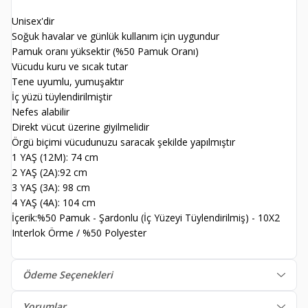
Unisex'dir
Soğuk havalar ve günlük kullanım için uygundur
Pamuk oranı yüksektir (%50 Pamuk Oranı)
Vücudu kuru ve sıcak tutar
Tene uyumlu, yumuşaktır
İç yüzü tüylendirilmiştir
Nefes alabilir
Direkt vücut üzerine giyilmelidir
Örgü biçimi vücudunuzu saracak şekilde yapılmıştır
1 YAŞ (12M): 74 cm
2 YAŞ (2A):92 cm
3 YAŞ (3A): 98 cm
4 YAŞ (4A): 104 cm
İçerik:%50 Pamuk - Şardonlu (İç Yüzeyi Tüylendirilmiş) - 10X2
Interlok Örme / %50 Polyester
Ödeme Seçenekleri
Yorumlar