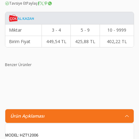
Tavsiye Et
Paylaş
Miktar
3 - 4
5 - 9
10 - 9999
Birim Fiyat
449,54
TL
425,88
TL
402,22
TL
Benzer Ürünler
Thermoform Ultimate Merino Çocuk Seamless Çizgili Termal
Uzun Kollu İçlik Seti Yeşil
U
1.592,01
TL
1.105,99
TL
1
Ürün Açıklaması
MODEL: HZT12006