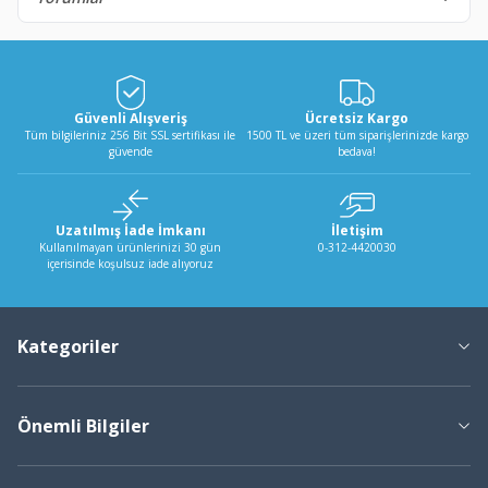
Güvenli Alışveriş
Ücretsiz Kargo
Tüm bilgileriniz 256 Bit SSL sertifikası ile
1500 TL ve üzeri tüm siparişlerinizde kargo
güvende
bedava!
Uzatılmış İade İmkanı
İletişim
Kullanılmayan ürünlerinizi 30 gün
0-312-4420030
içerisinde koşulsuz iade alıyoruz
Kategoriler
Önemli Bilgiler