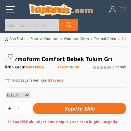
Sepet
Üye Giriş
Kayıt Ol
Ana Sayfa
Spor ve Outdoor
Outdoor Giyim
Termal Giyim
Therm
Thermoform Comfort Bebek Tulum Gri
Favoriye Ekle
Ürün Kodu:
K481.008.v
Thermoform
(0) Yorum
Taksit seçenekleri için
tıklayınız.
Sepete Ekle
11 Saat
35 Dakika
içerisinde sipariş verirsen bugün kargoda