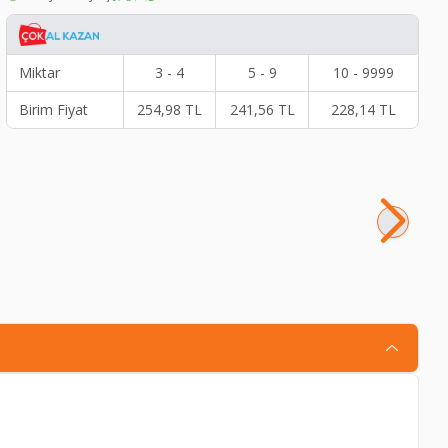
Miktar
3 - 4
5 - 9
10 - 9999
Birim Fiyat
254,98
TL
241,56
TL
228,14
TL
Th
11