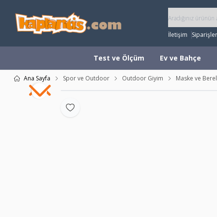
İletişim
Siparişle
Test ve Ölçüm
Ev ve Bahçe
Ana Sayfa
Spor ve Outdoor
Outdoor Giyim
Maske ve Berel
Favoriye Ekle