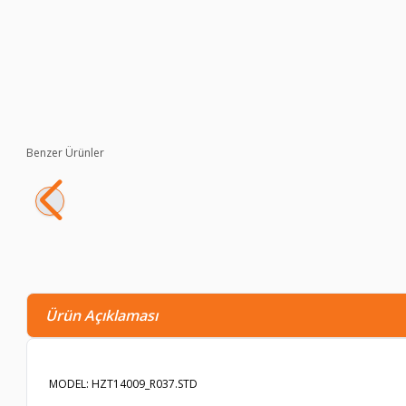
Benzer Ürünler
Thermoform Non Flame Master Lenzing FR / Kermel Aleve Daya
1.495,90
TL
1.128,40
TL
Ürün Açıklaması
MODEL: HZT14009_R037.STD