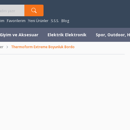
rim
Favorilerim
Yeni Ürünler
S.S.S.
Blog
Giyim ve Aksesuar
Elektrik Elektronik
Spor, Outdoor, H
er
Thermoform Extreme Boyunluk Bordo