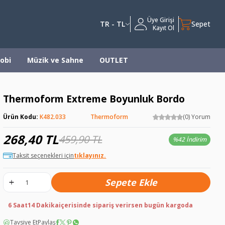
Üye Girişi
TR - TL
Sepet
Kayıt Ol
obi
Müzik ve Sahne
OUTLET
Thermoform Extreme Boyunluk Bordo
Ürün Kodu:
K482.033
Thermoform
(0) Yorum
268,40
TL
459,90
TL
%
42 İndirim
Taksit seçenekleri için
tıklayınız.
Sepete Ekle
6 Saat
14 Dakika
içerisinde sipariş verirsen bugün kargoda
Tavsiye Et
Paylaş