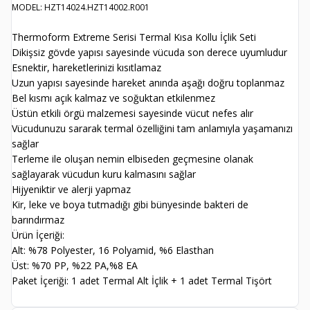
MODEL: HZT14024.HZT14002.R001
Thermoform Extreme Serisi Termal Kısa Kollu İçlik Seti
Dikişsiz gövde yapısı sayesinde vücuda son derece uyumludur
Esnektir, hareketlerinizi kısıtlamaz
Uzun yapısı sayesinde hareket anında aşağı doğru toplanmaz
Bel kısmı açık kalmaz ve soğuktan etkilenmez
Üstün etkili örgü malzemesi sayesinde vücut nefes alır
Vücudunuzu sararak termal özelliğini tam anlamıyla yaşamanızı
sağlar
Terleme ile oluşan nemin elbiseden geçmesine olanak
sağlayarak vücudun kuru kalmasını sağlar
Hijyeniktir ve alerji yapmaz
Kir, leke ve boya tutmadığı gibi bünyesinde bakteri de
barındırmaz
Ürün İçeriği:
Alt: %78 Polyester, 16 Polyamid, %6 Elasthan
Üst: %70 PP, %22 PA,%8 EA
Paket İçeriği: 1 adet Termal Alt İçlik + 1 adet Termal Tişört