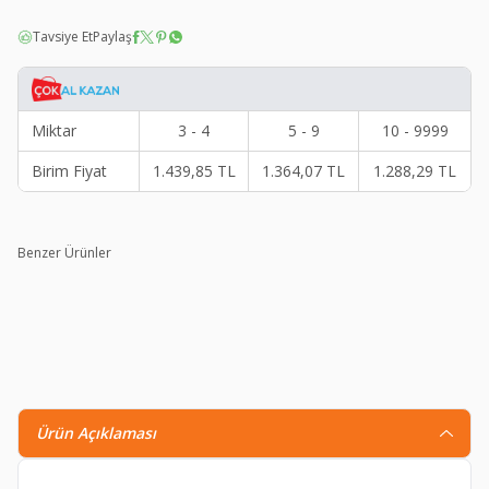
Tavsiye Et
Paylaş
Miktar
3 - 4
5 - 9
10 - 9999
Birim Fiyat
1.439,85
TL
1.364,07
TL
1.288,29
TL
Benzer Ürünler
Thermoform Soft Termal İçlik Set Antrasit
T
1.032,90
TL
743,80
TL
Ürün Açıklaması