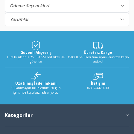
Ödeme Seçenekleri
Yorumlar
Güvenli Alışveriş
Ücretsiz Kargo
Tüm bilgileriniz 256 Bit SSL sertifikası ile
1500 TL ve üzeri tüm siparişlerinizde kargo
güvende
bedava!
Uzatılmış İade İmkanı
İletişim
Kullanılmayan ürünlerinizi 30 gün
0-312-4420030
içerisinde koşulsuz iade alıyoruz
Kategoriler