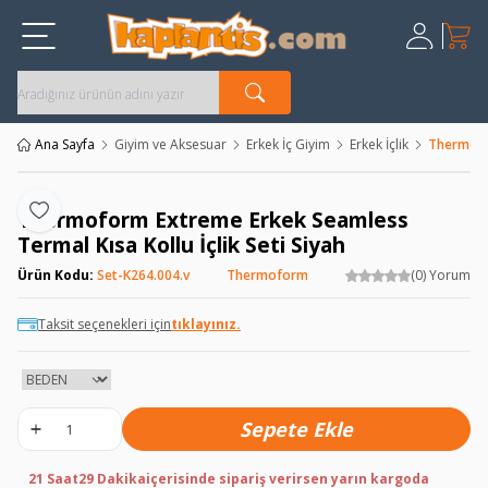
Sepet
Üye Giriş
Kayıt Ol
Ana Sayfa
Giyim ve Aksesuar
Erkek İç Giyim
Erkek İçlik
Thermofor
Thermoform Extreme Erkek Seamless
Favoriye Ekle
Termal Kısa Kollu İçlik Seti Siyah
Ürün Kodu:
Set-K264.004.v
Thermoform
(0) Yorum
Taksit seçenekleri için
tıklayınız.
Sepete Ekle
21 Saat
29 Dakika
içerisinde sipariş verirsen yarın kargoda