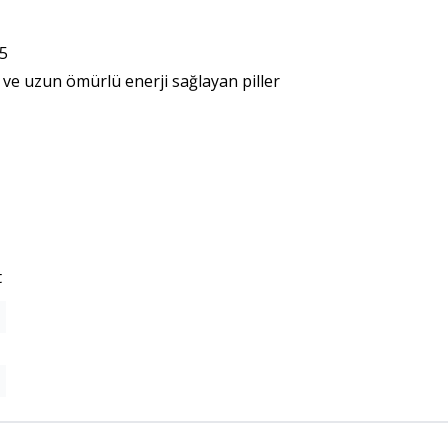
75
ir ve uzun ömürlü enerji sağlayan piller
t