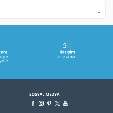
kanı
İletişim
30 gün
0-312-4420030
ıyoruz
SOSYAL MEDYA