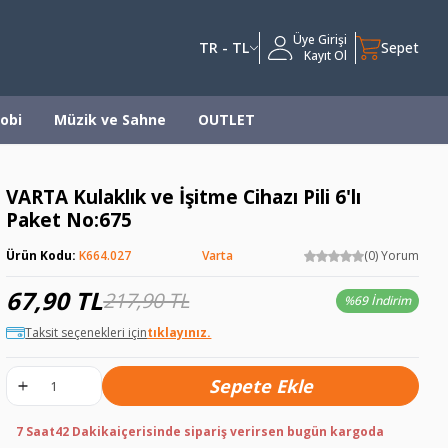
Üye Girişi
TR - TL
Sepet
Kayıt Ol
obi
Müzik ve Sahne
OUTLET
VARTA Kulaklık ve İşitme Cihazı Pili 6'lı
Paket No:675
Ürün Kodu:
K664.027
Varta
(0) Yorum
67,90
TL
217,90
TL
%
69 İndirim
Taksit seçenekleri için
tıklayınız.
Sepete Ekle
7 Saat
42 Dakika
içerisinde sipariş verirsen bugün kargoda