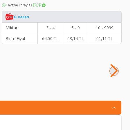
Tavsiye Et
Paylaş
Miktar
3 - 4
5 - 9
10 - 9999
Birim Fiyat
64,50
TL
63,14
TL
61,11
TL
VA
13