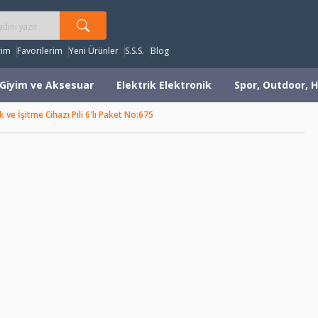
rim
Favorilerim
Yeni Ürünler
S.S.S.
Blog
Giyim ve Aksesuar
Elektrik Elektronik
Spor, Outdoor, H
 ve İşitme Cihazı Pili 6'lı Paket No:675