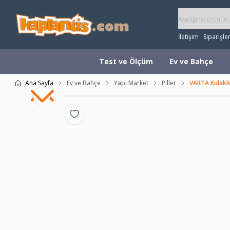
İletişim
Siparişle
Test ve Ölçüm
Ev ve Bahçe
Ana Sayfa
Ev ve Bahçe
Yapı Market
Piller
VARTA Kulaklık
Favoriye Ekle