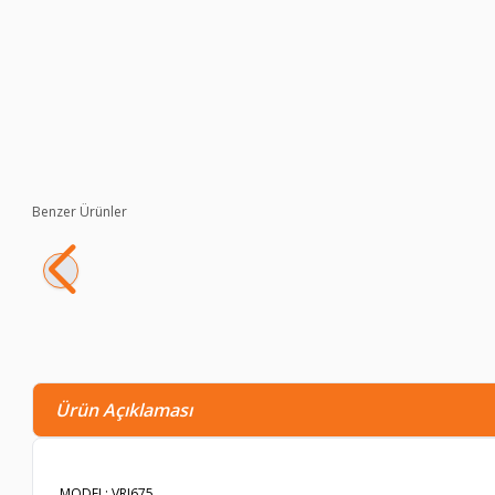
Benzer Ürünler
VARTA Endüstriyel 4 Adet AA 4'lü İnce Kalem Pil 1.5V Alkalin
237,90
TL
84,20
TL
Ürün Açıklaması
MODEL: VRI675