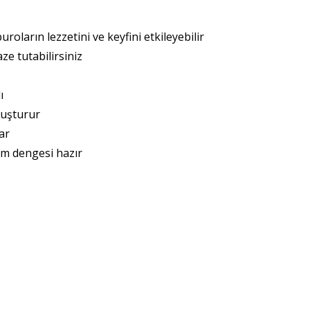
roların lezzetini ve keyfini etkileyebilir
ze tutabilirsiniz
ı
luşturur
ar
em dengesi hazır