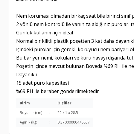
Nem koruması olmadan birkaç saat bile birinci sınıf pu
2 yönlü nem kontrolü ile yanınıza aldığınız puroları ta
Günlük kullanım için ideal
Normal bir kilitli plastik poşetten 3 kat daha dayanıkl
İçindeki purolar için gerekli koruyucu nem bariyeri o
Bu bariyer nemi, kokuları ve kuru havayı dışarıda tut
Poşetin içinde mevcut bulunan Boveda %69 RH ile n
Dayanıklı
15 adet puro kapasitesi
%69 RH ile beraber gönderilmektedir
Birim
Ölçüler
Boyutlar (cm)
:
22 x 1 x 28.5
Ağırlık (kg)
:
0.37000000476837