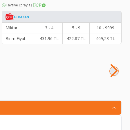
Tavsiye Et
Paylaş
Miktar
3 - 4
5 - 9
10 - 9999
Birim Fiyat
431,96
TL
422,87
TL
409,23
TL
BO
28