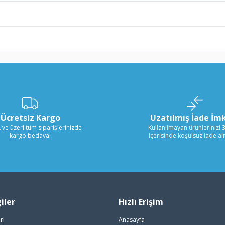
Ücretsiz Kargo
Uzatılmış İade İm
 ve üzeri tüm siparişlerinizde
Kullanılmayan ürünlerinizi 
kargo bedava!
içerisinde koşulsuz iade al
iler
Hızlı Erişim
rı
Anasayfa