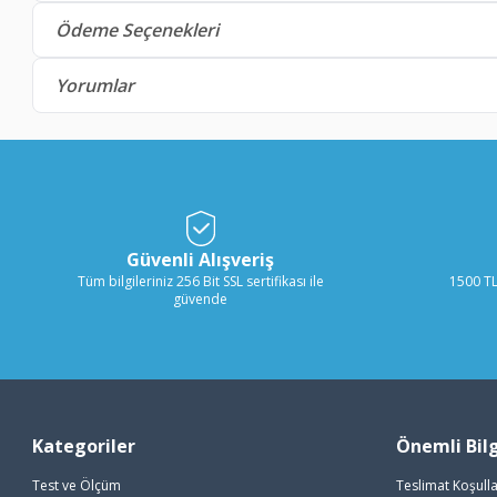
Ödeme Seçenekleri
Yorumlar
Güvenli Alışveriş
Tüm bilgileriniz 256 Bit SSL sertifikası ile
1500 TL
güvende
Kategoriler
Önemli Bilg
Test ve Ölçüm
Teslimat Koşulla