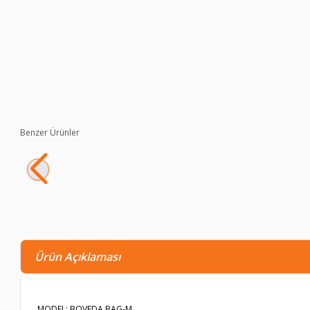
Benzer Ürünler
Mezmob Masif Yerli Sedir Ağacı Humidor Puro Kutusu Küçük Bo
4.883,90
TL
3.940,10
TL
Ürün Açıklaması
MODEL: BOVEDA BAG-M