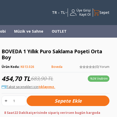
Üye Girişi
TR - TL
Sepet
Kayıt Ol
obi
Müzik ve Sahne
OUTLET
BOVEDA 1 Yıllık Puro Saklama Poşeti Orta
Boy
Ürün Kodu:
K613.026
Boveda
(0) Yorum
454,70
TL
683,90
TL
%
34 İndirim
Taksit seçenekleri için
tıklayınız.
Sepete Ekle
8 Saat
22 Dakika
içerisinde sipariş verirsen bugün kargoda