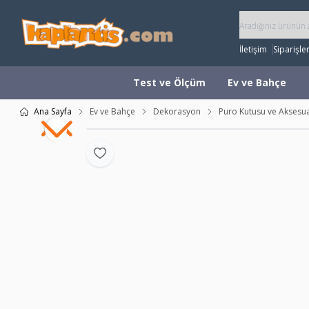
İletişim
Siparişle
Test ve Ölçüm
Ev ve Bahçe
Ana Sayfa
Ev ve Bahçe
Dekorasyon
Puro Kutusu ve Aksesua
Favoriye Ekle