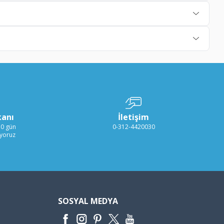
kanı
İletişim
30 gün
0-312-4420030
ıyoruz
SOSYAL MEDYA