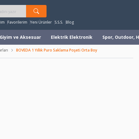
rim
Favorilerim
Yeni Ürünler
S.S.S.
Blog
Giyim ve Aksesuar
Elektrik Elektronik
Spor, Outdoor, H
rları
BOVEDA 1 Yıllık Puro Saklama Poşeti Orta Boy