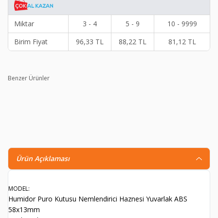
Miktar
3 - 4
5 - 9
10 - 9999
Birim Fiyat
96,33
TL
88,22
TL
81,12
TL
Benzer Ürünler
BOVEDA %84 60gr Puro Nemlendirici
M
2
472,90
TL
279,40
TL
4
Ürün Açıklaması
MODEL:
Humidor Puro Kutusu Nemlendirici Haznesi Yuvarlak ABS
58x13mm