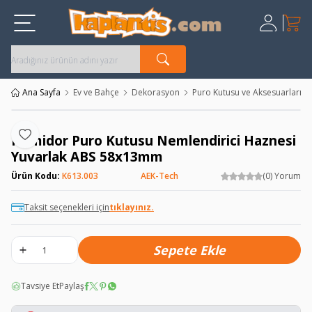
Sepet
Üye Giriş
Kayıt Ol
Ana Sayfa
Ev ve Bahçe
Dekorasyon
Puro Kutusu ve Aksesuarları
Humidor Puro Kutusu Nemlendirici Haznesi
Favoriye Ekle
Yuvarlak ABS 58x13mm
Ürün Kodu:
K613.003
AEK-Tech
(0) Yorum
Taksit seçenekleri için
tıklayınız.
Sepete Ekle
Tavsiye Et
Paylaş