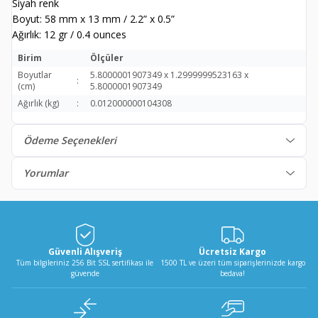
Siyah renk
Boyut: 58 mm x 13 mm / 2.2” x 0.5”
Ağırlık: 12 gr / 0.4 ounces
Birim
Ölçüler
Boyutlar
5.8000001907349 x 1.2999999523163 x
:
(cm)
5.8000001907349
Ağırlık (kg)
:
0.012000000104308
Ödeme Seçenekleri
Yorumlar
Güvenli Alışveriş
Ücretsiz Kargo
Tüm bilgileriniz 256 Bit SSL sertifikası ile
1500 TL ve üzeri tüm siparişlerinizde kargo
güvende
bedava!