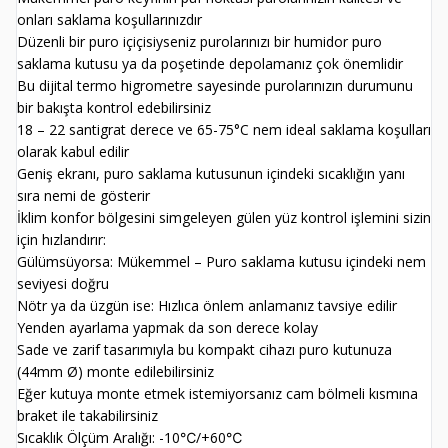
onları saklama koşullarınızdır
Düzenli bir puro içiçisiyseniz purolarınızı bir humidor puro
saklama kutusu ya da poşetinde depolamanız çok önemlidir
Bu dijital termo higrometre sayesinde purolarınızın durumunu
bir bakışta kontrol edebilirsiniz
18 – 22 santigrat derece ve 65-75°C nem ideal saklama koşulları
olarak kabul edilir
Geniş ekranı, puro saklama kutusunun içindeki sıcaklığın yanı
sıra nemi de gösterir
İklim konfor bölgesini simgeleyen gülen yüz kontrol işlemini sizin
için hızlandırır:
Gülümsüyorsa: Mükemmel – Puro saklama kutusu içindeki nem
seviyesi doğru
Nötr ya da üzgün ise: Hızlıca önlem anlamanız tavsiye edilir
Yenden ayarlama yapmak da son derece kolay
Sade ve zarif tasarımıyla bu kompakt cihazı puro kutunuza
(44mm Ø) monte edilebilirsiniz
Eğer kutuya monte etmek istemiyorsanız cam bölmeli kısmına
braket ile takabilirsiniz
Sıcaklık Ölçüm Aralığı: -10℃/+60℃