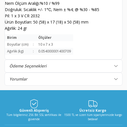
Nem Ölçüm Aralığı:%10 / %99
Doğruluk: Sıcaklık +/- 1℃, Nem ± %4; @ %30 - %85
Pil: 1 x 3 V CR 2032
Ürün Boyutları: 50 (58) x 17 (18) x 50 (58) mm
Ağırlık: 24 gr
Birim
Ölçüler
Boyutlar (cm)
:
10 x 7 x 3
Ağırlık (kg)
:
0.054000001400709
Ödeme Seçenekleri
Yorumlar
Güvenli Alışveriş
Ücretsiz Kargo
Tüm bilgileriniz 256 Bit SSL sertifikası ile
1500 TL ve üzeri tüm siparişlerinizde kargo
güvende
bedava!