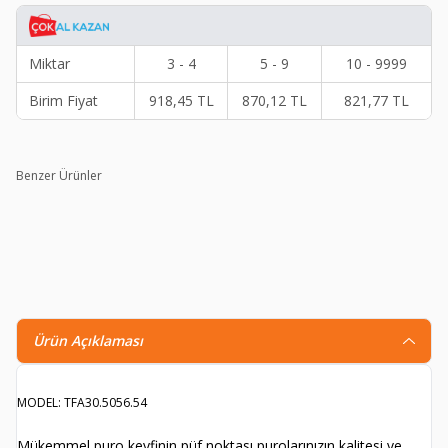
Miktar
3 - 4
5 - 9
10 - 9999
Birim Fiyat
918,45
TL
870,12
TL
821,77
TL
Benzer Ürünler
Analog Higrometre Nem Ölçer Humidor Puro Kutusu İçin
Metal Çerçeve Beyaz 50mm
333,90
TL
160,90
TL
Ürün Açıklaması
MODEL: TFA30.5056.54
Mükemmel puro keyfinin püf noktası purolarınızın kalitesi ve