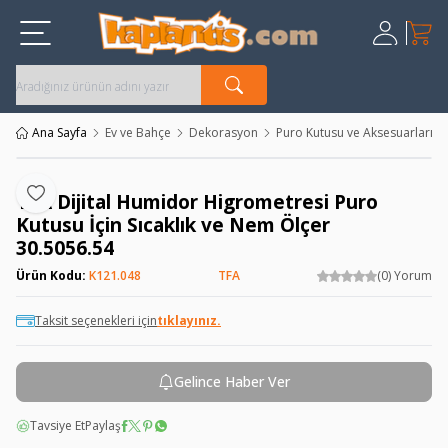
Sepet
Üye Giriş
Kayıt Ol
Ana Sayfa
Ev ve Bahçe
Dekorasyon
Puro Kutusu ve Aksesuarları
TFA Dijital Humidor Higrometresi Puro
Favoriye Ekle
Kutusu İçin Sıcaklık ve Nem Ölçer
30.5056.54
Ürün Kodu:
K121.048
TFA
(0) Yorum
Taksit seçenekleri için
tıklayınız.
Gelince Haber Ver
Tavsiye Et
Paylaş