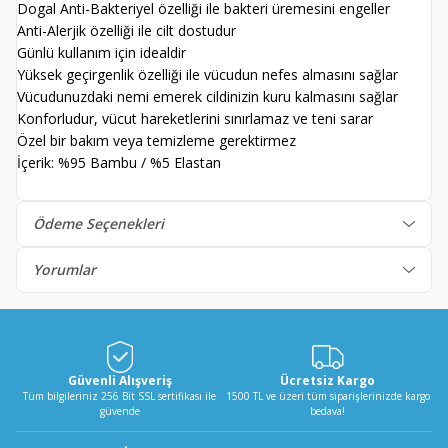
Dogal Anti-Bakteriyel özelliği ile bakteri üremesini engeller
Anti-Alerjik özelliği ile cilt dostudur
Günlü kullanım için idealdir
Yüksek geçirgenlik özelliği ile vücudun nefes almasını sağlar
Vücudunuzdaki nemi emerek cildinizin kuru kalmasını sağlar
Konforludur, vücut hareketlerini sınırlamaz ve teni sarar
Özel bir bakım veya temizleme gerektirmez
İçerik: %95 Bambu / %5 Elastan
Ödeme Seçenekleri
Yorumlar
Güvenli Alışveriş
Ücretsiz Kargo
Tüm bilgileriniz 256 Bit SSL sertifikası ile
1500 TL ve üzeri tüm siparişlerinizde kargo
güvende
bedava!