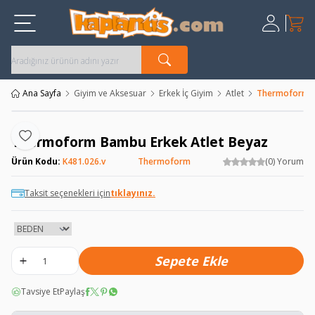
Sepet
Üye Giriş
Kayıt Ol
Ana Sayfa
Giyim ve Aksesuar
Erkek İç Giyim
Atlet
Thermoform B
Thermoform Bambu Erkek Atlet Beyaz
Favoriye Ekle
Ürün Kodu:
K481.026.v
Thermoform
(0) Yorum
Taksit seçenekleri için
tıklayınız.
Sepete Ekle
Tavsiye Et
Paylaş