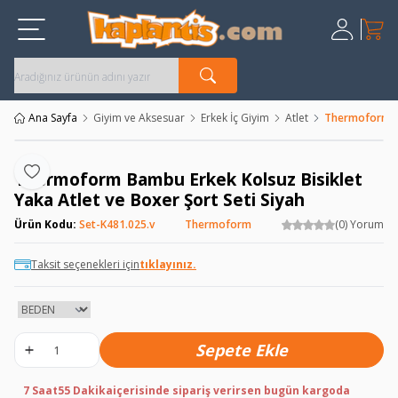
Sepet
Üye Giriş
Kayıt Ol
Ana Sayfa
Giyim ve Aksesuar
Erkek İç Giyim
Atlet
Thermoform Bam
Thermoform Bambu Erkek Kolsuz Bisiklet
Favoriye Ekle
Yaka Atlet ve Boxer Şort Seti Siyah
Ürün Kodu:
Set-K481.025.v
Thermoform
(0) Yorum
Taksit seçenekleri için
tıklayınız.
Sepete Ekle
7 Saat
55 Dakika
içerisinde sipariş verirsen bugün kargoda