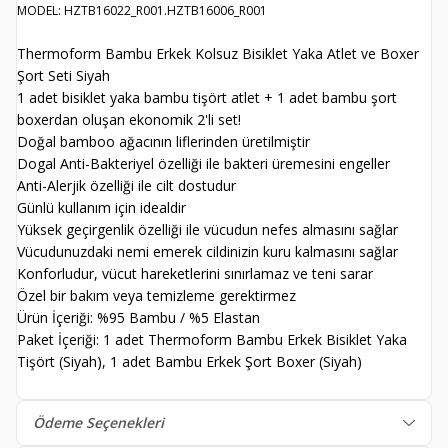
MODEL: HZTB16022_R001.HZTB16006_R001
Thermoform Bambu Erkek Kolsuz Bisiklet Yaka Atlet ve Boxer
Şort Seti Siyah
1 adet bisiklet yaka bambu tişört atlet + 1 adet bambu şort
boxerdan oluşan ekonomik 2'li set!
Doğal bamboo ağacının liflerinden üretilmiştir
Dogal Anti-Bakteriyel özelliği ile bakteri üremesini engeller
Anti-Alerjik özelliği ile cilt dostudur
Günlü kullanım için idealdir
Yüksek geçirgenlik özelliği ile vücudun nefes almasını sağlar
Vücudunuzdaki nemi emerek cildinizin kuru kalmasını sağlar
Konforludur, vücut hareketlerini sınırlamaz ve teni sarar
Özel bir bakım veya temizleme gerektirmez
Ürün İçeriği: %95 Bambu / %5 Elastan
Paket İçeriği: 1 adet Thermoform Bambu Erkek Bisiklet Yaka
Tişört (Siyah), 1 adet Bambu Erkek Şort Boxer (Siyah)
Ödeme Seçenekleri