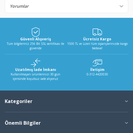
Yorumlar
Güvenli Alışveriş
Ücretsiz Kargo
Tüm bilgileriniz 256 Bit SSL sertifikası ile
1500 TL ve üzeri tüm siparişlerinizde kargo
güvende
bedava!
Uzatılmış İade İmkanı
İletişim
Kullanılmayan ürünlerinizi 30 gün
0-312-4420030
içerisinde koşulsuz iade alıyoruz
Kategoriler
Önemli Bilgiler