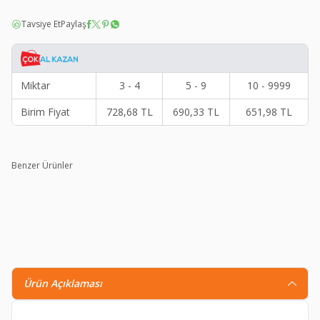
Tavsiye Et
Paylaş
Miktar
3 - 4
5 - 9
10 - 9999
Birim Fiyat
728,68
TL
690,33
TL
651,98
TL
Benzer Ürünler
Thermoform Microfiber Kısa Kollu Fanila Siyah
T
628,90
TL
408,50
TL
Ürün Açıklaması